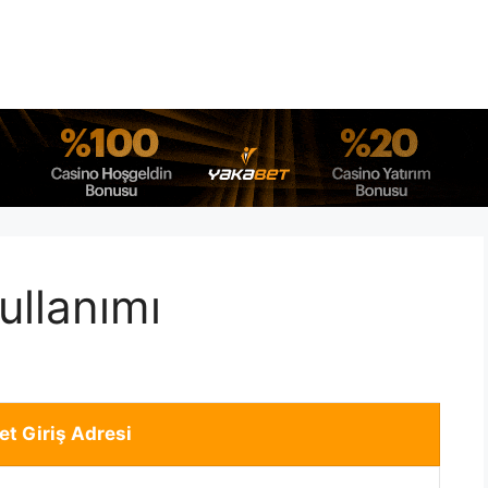
ullanımı
t Giriş Adresi