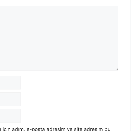
 için adım, e-posta adresim ve site adresim bu