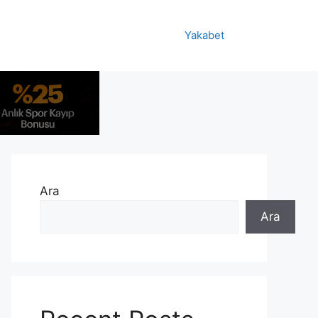
Yakabet
Ara
Ara