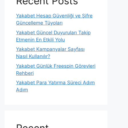
Recent Posts
Yakabet Hesap Güvenliği ve Şifre
Güncelleme Tüyoları
Yakabet Güncel Duyuruları Takip
Etmenin En Etkili Yolu
Yakabet Kampanyalar Sayfası
Nasıl Kullanılır?
Yakabet Günlük Freespin Görevleri
Rehberi
Yakabet Para Yatırma Süreci Adım
Adım