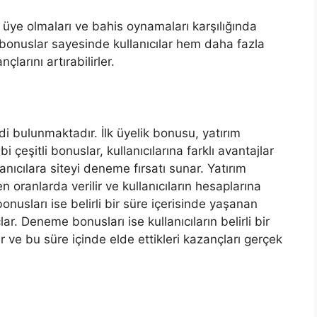
 üye olmaları ve bahis oynamaları karşılığında
 bonuslar sayesinde kullanıcılar hem daha fazla
arını artırabilirler.
di bulunmaktadır. İlk üyelik bonusu, yatırım
eşitli bonuslar, kullanıcılarına farklı avantajlar
anıcılara siteyi deneme fırsatı sunar. Yatırım
n oranlarda verilir ve kullanıcıların hesaplarına
nusları ise belirli bir süre içerisinde yaşanan
r. Deneme bonusları ise kullanıcıların belirli bir
 ve bu süre içinde elde ettikleri kazançları gerçek