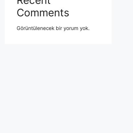
Recent
Comments
Görüntülenecek bir yorum yok.