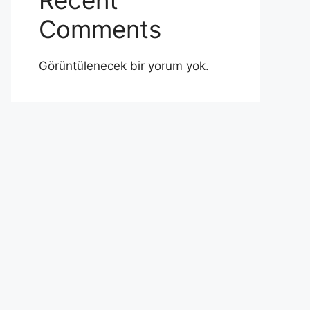
Recent
Comments
Görüntülenecek bir yorum yok.