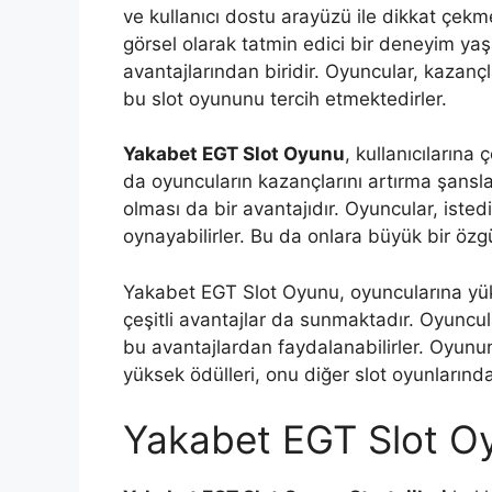
ve kullanıcı dostu arayüzü ile dikkat çek
görsel olarak tatmin edici bir deneyim ya
avantajlarından biridir. Oyuncular, kazanç
bu slot oyununu tercih etmektedirler.
Yakabet EGT Slot Oyunu
, kullanıcıların
da oyuncuların kazançlarını artırma şansl
olması da bir avantajıdır. Oyuncular, iste
oynayabilirler. Bu da onlara büyük bir özgü
Yakabet EGT Slot Oyunu, oyuncularına yüks
çeşitli avantajlar da sunmaktadır. Oyunc
bu avantajlardan faydalanabilirler. Oyunun
yüksek ödülleri, onu diğer slot oyunlarından
Yakabet EGT Slot Oyu