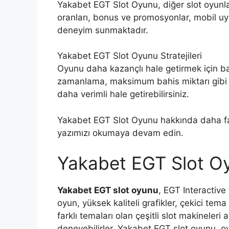
Yakabet EGT Slot Oyunu, diğer slot oyunl
oranları, bonus ve promosyonlar, mobil uyum
deneyim sunmaktadır.
Yakabet EGT Slot Oyunu Stratejileri
Oyunu daha kazançlı hale getirmek için baz
zamanlama, maksimum bahis miktarı gibi 
daha verimli hale getirebilirsiniz.
Yakabet EGT Slot Oyunu hakkında daha fazl
yazımızı okumaya devam edin.
Yakabet EGT Slot O
Yakabet EGT slot oyunu
, EGT Interactive 
oyun, yüksek kaliteli grafikler, çekici tem
farklı temaları olan çeşitli slot makineleri
deneyebilirler. Yakabet EGT slot oyunu, o