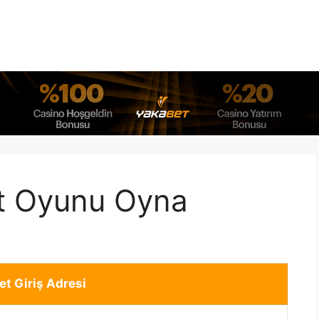
t Oyunu Oyna
t Giriş Adresi