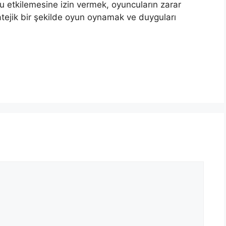
 etkilemesine izin vermek, oyuncuların zarar
atejik bir şekilde oyun oynamak ve duyguları