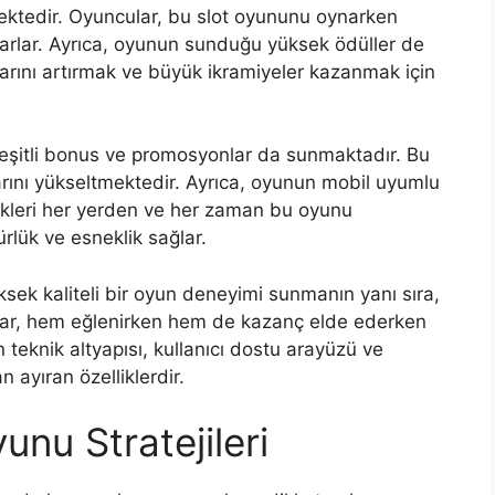
mektedir. Oyuncular, bu slot oyununu oynarken
şarlar. Ayrıca, oyunun sunduğu yüksek ödüller de
larını artırmak ve büyük ikramiyeler kazanmak için
a çeşitli bonus ve promosyonlar da sunmaktadır. Bu
arını yükseltmektedir. Ayrıca, oyunun mobil uyumlu
dikleri her yerden ve her zaman bu oyunu
rlük ve esneklik sağlar.
ek kaliteli bir oyun deneyimi sunmanın yanı sıra,
ular, hem eğlenirken hem de kazanç elde ederken
 teknik altyapısı, kullanıcı dostu arayüzü ve
 ayıran özelliklerdir.
nu Stratejileri