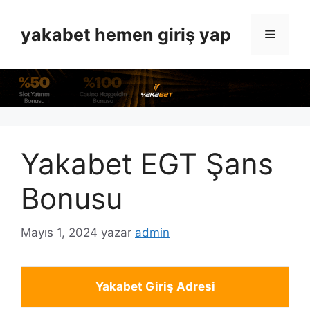
İçeriğe
atla
yakabet hemen giriş yap
Menü
Yakabet EGT Şans
Bonusu
Mayıs 1, 2024
yazar
admin
Yakabet Giriş Adresi