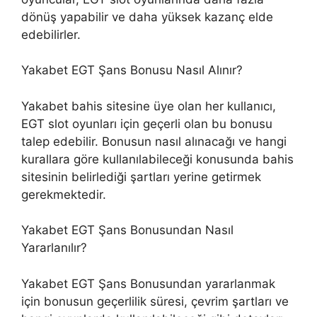
dönüş yapabilir ve daha yüksek kazanç elde
edebilirler.
Yakabet EGT Şans Bonusu Nasıl Alınır?
Yakabet bahis sitesine üye olan her kullanıcı,
EGT slot oyunları için geçerli olan bu bonusu
talep edebilir. Bonusun nasıl alınacağı ve hangi
kurallara göre kullanılabileceği konusunda bahis
sitesinin belirlediği şartları yerine getirmek
gerekmektedir.
Yakabet EGT Şans Bonusundan Nasıl
Yararlanılır?
Yakabet EGT Şans Bonusundan yararlanmak
için bonusun geçerlilik süresi, çevrim şartları ve