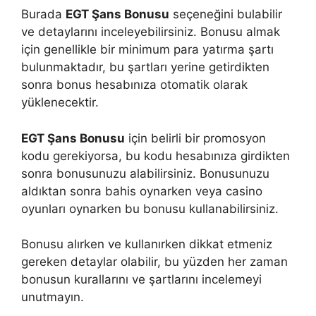
Burada
EGT Şans Bonusu
seçeneğini bulabilir
ve detaylarını inceleyebilirsiniz. Bonusu almak
için genellikle bir minimum para yatırma şartı
bulunmaktadır, bu şartları yerine getirdikten
sonra bonus hesabınıza otomatik olarak
yüklenecektir.
EGT Şans Bonusu
için belirli bir promosyon
kodu gerekiyorsa, bu kodu hesabınıza girdikten
sonra bonusunuzu alabilirsiniz. Bonusunuzu
aldıktan sonra bahis oynarken veya casino
oyunları oynarken bu bonusu kullanabilirsiniz.
Bonusu alırken ve kullanırken dikkat etmeniz
gereken detaylar olabilir, bu yüzden her zaman
bonusun kurallarını ve şartlarını incelemeyi
unutmayın.