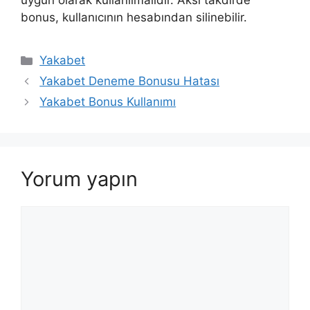
uygun olarak kullanılmalıdır. Aksi takdirde
bonus, kullanıcının hesabından silinebilir.
Kategoriler
Yakabet
Yakabet Deneme Bonusu Hatası
Yakabet Bonus Kullanımı
Yorum yapın
Yorum