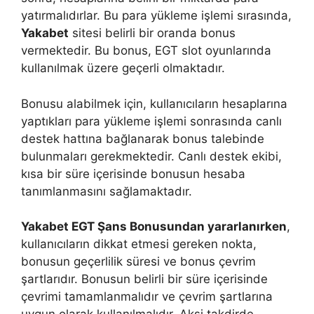
yatırmalıdırlar. Bu para yükleme işlemi sırasında,
Yakabet
sitesi belirli bir oranda bonus
vermektedir. Bu bonus, EGT slot oyunlarında
kullanılmak üzere geçerli olmaktadır.
Bonusu alabilmek için, kullanıcıların hesaplarına
yaptıkları para yükleme işlemi sonrasında canlı
destek hattına bağlanarak bonus talebinde
bulunmaları gerekmektedir. Canlı destek ekibi,
kısa bir süre içerisinde bonusun hesaba
tanımlanmasını sağlamaktadır.
Yakabet EGT Şans Bonusundan yararlanırken
,
kullanıcıların dikkat etmesi gereken nokta,
bonusun geçerlilik süresi ve bonus çevrim
şartlarıdır. Bonusun belirli bir süre içerisinde
çevrimi tamamlanmalıdır ve çevrim şartlarına