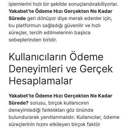
işlemlerini hızlı bir şekilde sonuçlandırabiliyorlar.
Yakabet’te Ödeme Hızı Gerçekten Ne Kadar
Sürede
geri dönüyor diye merak edenler için,
bu platformun sağladığı güvenilir ve hızlı
süreçler, tercih edilmelerinin başlıca
sebeplerinden biridir.
Kullanıcıların Ödeme
Deneyimleri ve Gerçek
Hesaplamalar
Yakabet’te Ödeme Hızı Gerçekten Ne Kadar
Sürede?
sorusu, birçok kullanıcının
deneyimlediği farklılıkları göz önünde
bulundurarak yanıtlanmalıdır. Kullanıcılar, ödeme
süreçlerinin hızını etkileyen birçok faktör