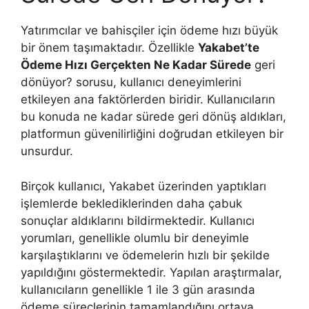
Yatırımcılar ve bahisçiler için ödeme hızı büyük
bir önem taşımaktadır. Özellikle
Yakabet’te
Ödeme Hızı Gerçekten Ne Kadar Sürede
geri
dönüyor? sorusu, kullanıcı deneyimlerini
etkileyen ana faktörlerden biridir. Kullanıcıların
bu konuda ne kadar sürede geri dönüş aldıkları,
platformun güvenilirliğini doğrudan etkileyen bir
unsurdur.
Birçok kullanıcı, Yakabet üzerinden yaptıkları
işlemlerde beklediklerinden daha çabuk
sonuçlar aldıklarını bildirmektedir. Kullanıcı
yorumları, genellikle olumlu bir deneyimle
karşılaştıklarını ve ödemelerin hızlı bir şekilde
yapıldığını göstermektedir. Yapılan araştırmalar,
kullanıcıların genellikle 1 ile 3 gün arasında
ödeme süreçlerinin tamamlandığını ortaya