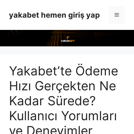
İçeriğe
atla
yakabet hemen giriş yap
Menü
Yakabet’te Ödeme
Hızı Gerçekten Ne
Kadar Sürede?
Kullanıcı Yorumları
ve Deneyimler