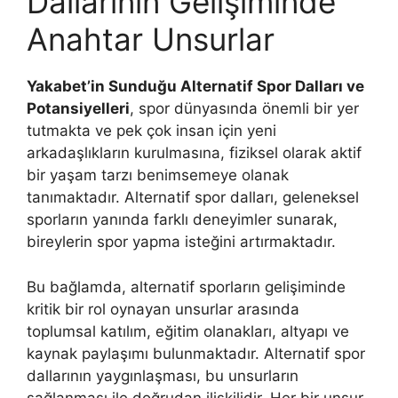
Dallarının Gelişiminde
Anahtar Unsurlar
Yakabet’in Sunduğu Alternatif Spor Dalları ve
Potansiyelleri
, spor dünyasında önemli bir yer
tutmakta ve pek çok insan için yeni
arkadaşlıkların kurulmasına, fiziksel olarak aktif
bir yaşam tarzı benimsemeye olanak
tanımaktadır. Alternatif spor dalları, geleneksel
sporların yanında farklı deneyimler sunarak,
bireylerin spor yapma isteğini artırmaktadır.
Bu bağlamda, alternatif sporların gelişiminde
kritik bir rol oynayan unsurlar arasında
toplumsal katılım, eğitim olanakları, altyapı ve
kaynak paylaşımı bulunmaktadır. Alternatif spor
dallarının yaygınlaşması, bu unsurların
sağlanması ile doğrudan ilişkilidir. Her bir unsur,