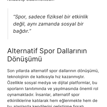
“Spor, sadece fiziksel bir etkinlik
değil, aynı zamanda sosyal bir
bağdır.”
Alternatif Spor Dallarının
Dönüşümü
Son yıllarda alternatif spor dallarının dönüşümü,
teknolojinin de katkısıyla hız kazanmıştır.
Özellikle sosyal medya ve dijital platformlar, bu
sporların tanıtımında ve yayılmasında önemli rol
oynamaktadır. İnsanlar, alternatif spor
etkinliklerine katılarak hem eğlenmekte hem de
bu alanlarda kendilerini geliştirme fırsatı