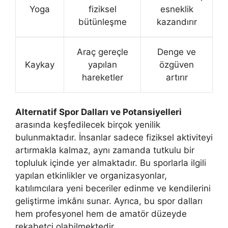
Yoga
fiziksel
esneklik
bütünleşme
kazandırır
Araç gereçle
Denge ve
Kaykay
yapılan
özgüven
hareketler
artırır
Alternatif Spor Dalları ve Potansiyelleri
arasında keşfedilecek birçok yenilik
bulunmaktadır. İnsanlar sadece fiziksel aktiviteyi
artırmakla kalmaz, aynı zamanda tutkulu bir
topluluk içinde yer almaktadır. Bu sporlarla ilgili
yapılan etkinlikler ve organizasyonlar,
katılımcılara yeni beceriler edinme ve kendilerini
geliştirme imkânı sunar. Ayrıca, bu spor dalları
hem profesyonel hem de amatör düzeyde
rekabetçi olabilmektedir.