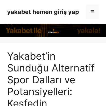
İçeriğe
atla
yakabet hemen giriş yap
Menü
Yakabet’in
Sunduğu Alternatif
Spor Dalları ve
Potansiyelleri:
Keşfedin