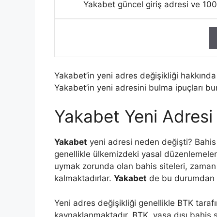
Yakabet güncel giriş adresi ve 1
Yakabet’in yeni adres değişikliği hakkınd
Yakabet’in yeni adresini bulma ipuçları bu
Yakabet Yeni Adresi
Yakabet
yeni adresi neden değişti? Bahis s
genellikle ülkemizdeki yasal düzenlemele
uymak zorunda olan bahis siteleri, zama
kalmaktadırlar.
Yakabet
de bu durumdan et
Yeni adres değişikliği genellikle BTK tar
kaynaklanmaktadır. BTK, yasa dışı bahis si