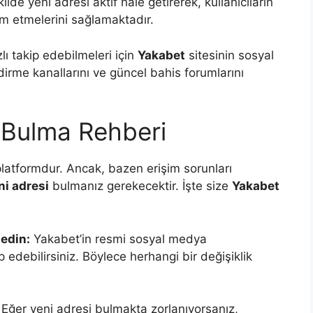
lde yeni adresi aktif hale getirerek, kullanıcıların
m etmelerini sağlamaktadır.
lı takip edebilmeleri için
Yakabet
sitesinin sosyal
dirme kanallarını ve güncel bahis forumlarını
 Bulma Rehberi
platformdur. Ancak, bazen erişim sorunları
ni adresi
bulmanız gerekecektir. İşte size
Yakabet
 edin:
Yakabet’in resmi sosyal medya
p edebilirsiniz. Böylece herhangi bir değişiklik
Eğer yeni adresi bulmakta zorlanıyorsanız,