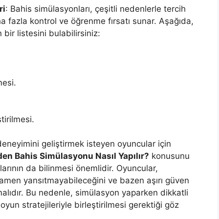
ri
: Bahis simülasyonları, çeşitli nedenlerle tercih
ha fazla kontrol ve öğrenme fırsatı sunar. Aşağıda,
ir listesini bulabilirsiniz:
mesi.
tirilmesi.
deneyimini geliştirmek isteyen oyuncular için
en Bahis Simülasyonu Nasıl Yapılır?
konusunu
larının da bilinmesi önemlidir. Oyuncular,
mamen yansıtmayabileceğini ve bazen aşırı güven
lıdır. Bu nedenle, simülasyon yaparken dikkatli
un stratejileriyle birleştirilmesi gerektiği göz