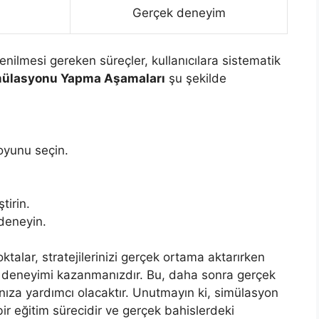
Gerçek deneyim
enilmesi gereken süreçler, kullanıcılara sistematik
mülasyonu Yapma Aşamaları
şu şekilde
oyunu seçin.
tirin.
 deneyin.
alar, stratejilerinizi gerçek ortama aktarırken
i deneyimi kazanmanızdır. Bu, daha sonra gerçek
nıza yardımcı olacaktır. Unutmayın ki, simülasyon
bir eğitim sürecidir ve gerçek bahislerdeki