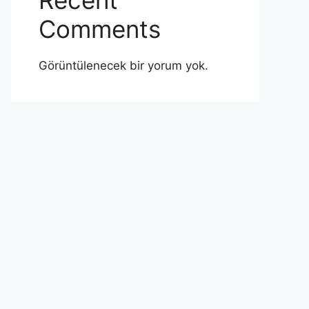
Recent
Comments
Görüntülenecek bir yorum yok.