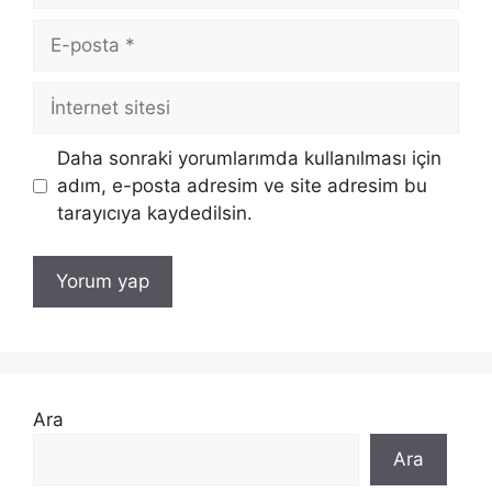
E-
posta
İnternet
sitesi
Daha sonraki yorumlarımda kullanılması için
adım, e-posta adresim ve site adresim bu
tarayıcıya kaydedilsin.
Ara
Ara