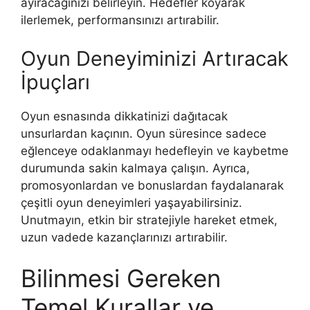
ayıracağınızı belirleyin. Hedefler koyarak
ilerlemek, performansınızı artırabilir.
Oyun Deneyiminizi Artıracak
İpuçları
Oyun esnasında dikkatinizi dağıtacak
unsurlardan kaçının. Oyun süresince sadece
eğlenceye odaklanmayı hedefleyin ve kaybetme
durumunda sakin kalmaya çalışın. Ayrıca,
promosyonlardan ve bonuslardan faydalanarak
çeşitli oyun deneyimleri yaşayabilirsiniz.
Unutmayın, etkin bir stratejiyle hareket etmek,
uzun vadede kazançlarınızı artırabilir.
Bilinmesi Gereken
Temel Kurallar ve