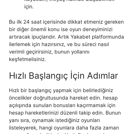
için.
Bu ilk 24 saat içerisinde dikkat etmeniz gereken
bir diğer önemli konu ise oyun deneyiminizi
artıracak ipuçlarıdır. Artık Yakabet platformunda
ilerlemek için hazırsınız, ve bu süreci nasıl
verimli geçirirsiniz, bunun yollarını
keşfetmelisiniz.
Hızlı Başlangıç İçin Adımlar
Hızlı bir başlangıç yapmak için belirlediğiniz
öncelikler doğrultusunda hareket edin. hesap
açılışında sunulan bonusları kaçırmamak için
hesap hareketlerinizi düzenli takip edin. Bunun
yanı sıra, oynamak istediğiniz oyunları
listeleyerek, hangi oyunlara daha fazla zaman