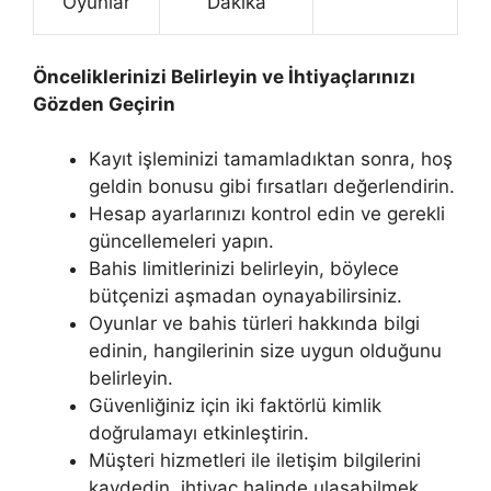
Oyunlar
Dakika
Önceliklerinizi Belirleyin ve İhtiyaçlarınızı
Gözden Geçirin
Kayıt işleminizi tamamladıktan sonra, hoş
geldin bonusu gibi fırsatları değerlendirin.
Hesap ayarlarınızı kontrol edin ve gerekli
güncellemeleri yapın.
Bahis limitlerinizi belirleyin, böylece
bütçenizi aşmadan oynayabilirsiniz.
Oyunlar ve bahis türleri hakkında bilgi
edinin, hangilerinin size uygun olduğunu
belirleyin.
Güvenliğiniz için iki faktörlü kimlik
doğrulamayı etkinleştirin.
Müşteri hizmetleri ile iletişim bilgilerini
kaydedin, ihtiyaç halinde ulaşabilmek