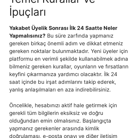
İpuçları
Yakabet Üyelik Sonrası İlk 24 Saatte Neler
Yapmalısınız?
Bu süre zarfında yapmanız
gereken birkaç önemli adım ve dikkat etmeniz
gereken noktalar bulunmaktadır. Yeni üyeler için
platformu en verimli şekilde kullanabilmek adına
bilmeniz gereken kurallar, oyunların ve fırsatların
keyfini çıkarmanıza yardımcı olacaktır. İlk 24
saat içinde bu irşat adımlarını takip ederek,
yanlış anlaşılmaları en aza indirebilirsiniz.
Öncelikle, hesabınızı aktif hale getirmek için
gerekli tüm bilgilerin eksiksiz ve doğru
olduğundan emin olmalısınız. Başlangıçta
yapmanız gerekenler arasında kimlik
doğrulaması, e-posta onayı ve diğer iletişim