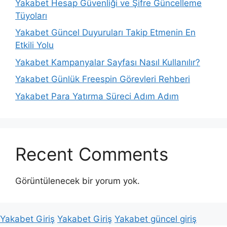
Yakabet Hesap Güvenliği ve Şifre Güncelleme
Tüyoları
Yakabet Güncel Duyuruları Takip Etmenin En
Etkili Yolu
Yakabet Kampanyalar Sayfası Nasıl Kullanılır?
Yakabet Günlük Freespin Görevleri Rehberi
Yakabet Para Yatırma Süreci Adım Adım
Recent Comments
Görüntülenecek bir yorum yok.
Yakabet Giriş
Yakabet Giriş
Yakabet güncel giriş