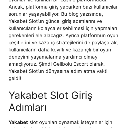
Ancak, platforma giriş yaparken bazı kullanıcılar
sorunlar yaşayabiliyor. Bu blog yazısında,
Yakabet Slot’un güncel giriş adımlarını ve
kullanıcıların kolayca erişebilmesi için yapmaları
gerekenleri ele alacağız. Ayrıca platformun oyun
çeşitlerini ve kazanç stratejilerini de paylaşarak,
kullanıcıların daha keyifli ve kazançlı bir oyun
deneyimi yaşamalarına yardımcı olmayı
amaçlıyoruz. Şimdi Gelibolu Escort olarak,
Yakabet Slot’un dünyasına adım atma vakti
geldi!
Yakabet Slot Giriş
Adımları
Yakabet
slot oyunları oynamak isteyenler için