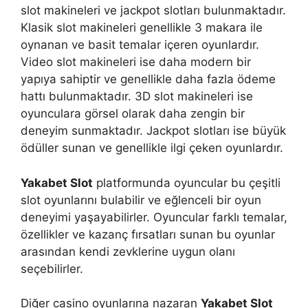
slot makineleri ve jackpot slotları bulunmaktadır.
Klasik slot makineleri genellikle 3 makara ile
oynanan ve basit temalar içeren oyunlardır.
Video slot makineleri ise daha modern bir
yapıya sahiptir ve genellikle daha fazla ödeme
hattı bulunmaktadır. 3D slot makineleri ise
oyunculara görsel olarak daha zengin bir
deneyim sunmaktadır. Jackpot slotları ise büyük
ödüller sunan ve genellikle ilgi çeken oyunlardır.
Yakabet Slot
platformunda oyuncular bu çeşitli
slot oyunlarını bulabilir ve eğlenceli bir oyun
deneyimi yaşayabilirler. Oyuncular farklı temalar,
özellikler ve kazanç fırsatları sunan bu oyunlar
arasından kendi zevklerine uygun olanı
seçebilirler.
Diğer casino oyunlarına nazaran
Yakabet Slot