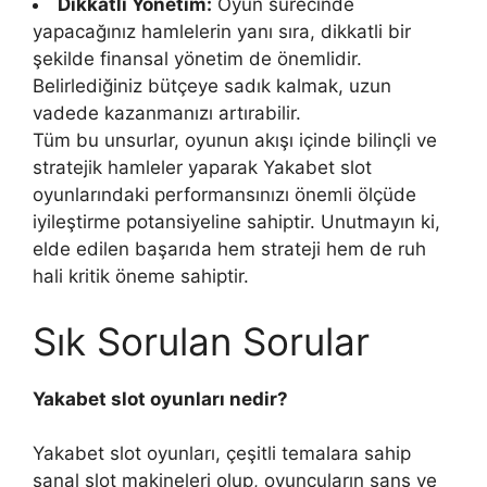
Dikkatli Yönetim:
Oyun sürecinde
yapacağınız hamlelerin yanı sıra, dikkatli bir
şekilde finansal yönetim de önemlidir.
Belirlediğiniz bütçeye sadık kalmak, uzun
vadede kazanmanızı artırabilir.
Tüm bu unsurlar, oyunun akışı içinde bilinçli ve
stratejik hamleler yaparak Yakabet slot
oyunlarındaki performansınızı önemli ölçüde
iyileştirme potansiyeline sahiptir. Unutmayın ki,
elde edilen başarıda hem strateji hem de ruh
hali kritik öneme sahiptir.
Sık Sorulan Sorular
Yakabet slot oyunları nedir?
Yakabet slot oyunları, çeşitli temalara sahip
sanal slot makineleri olup, oyuncuların şans ve