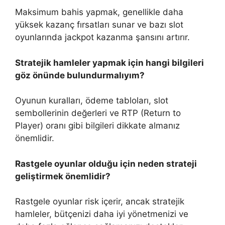
Maksimum bahis yapmak, genellikle daha
yüksek kazanç fırsatları sunar ve bazı slot
oyunlarında jackpot kazanma şansını artırır.
Stratejik hamleler yapmak için hangi bilgileri
göz önünde bulundurmalıyım?
Oyunun kuralları, ödeme tabloları, slot
sembollerinin değerleri ve RTP (Return to
Player) oranı gibi bilgileri dikkate almanız
önemlidir.
Rastgele oyunlar olduğu için neden strateji
geliştirmek önemlidir?
Rastgele oyunlar risk içerir, ancak stratejik
hamleler, bütçenizi daha iyi yönetmenizi ve