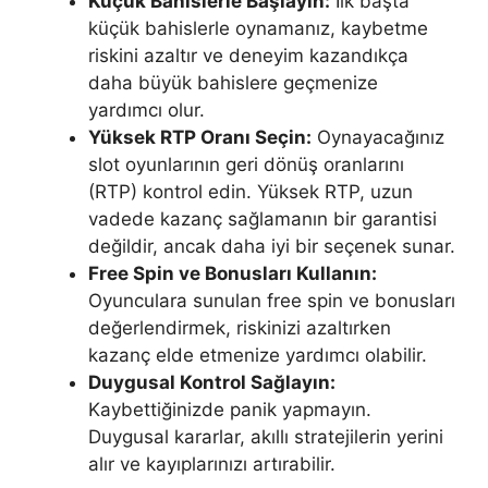
Küçük Bahislerle Başlayın:
İlk başta
küçük bahislerle oynamanız, kaybetme
riskini azaltır ve deneyim kazandıkça
daha büyük bahislere geçmenize
yardımcı olur.
Yüksek RTP Oranı Seçin:
Oynayacağınız
slot oyunlarının geri dönüş oranlarını
(RTP) kontrol edin. Yüksek RTP, uzun
vadede kazanç sağlamanın bir garantisi
değildir, ancak daha iyi bir seçenek sunar.
Free Spin ve Bonusları Kullanın:
Oyunculara sunulan free spin ve bonusları
değerlendirmek, riskinizi azaltırken
kazanç elde etmenize yardımcı olabilir.
Duygusal Kontrol Sağlayın:
Kaybettiğinizde panik yapmayın.
Duygusal kararlar, akıllı stratejilerin yerini
alır ve kayıplarınızı artırabilir.