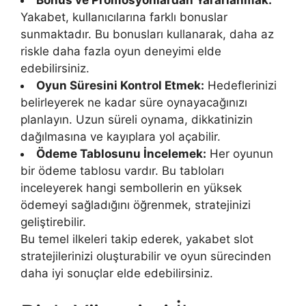
Yakabet, kullanıcılarına farklı bonuslar
sunmaktadır. Bu bonusları kullanarak, daha az
riskle daha fazla oyun deneyimi elde
edebilirsiniz.
Oyun Süresini Kontrol Etmek:
Hedeflerinizi
belirleyerek ne kadar süre oynayacağınızı
planlayın. Uzun süreli oynama, dikkatinizin
dağılmasına ve kayıplara yol açabilir.
Ödeme Tablosunu İncelemek:
Her oyunun
bir ödeme tablosu vardır. Bu tabloları
inceleyerek hangi sembollerin en yüksek
ödemeyi sağladığını öğrenmek, stratejinizi
geliştirebilir.
Bu temel ilkeleri takip ederek, yakabet slot
stratejilerinizi oluşturabilir ve oyun sürecinden
daha iyi sonuçlar elde edebilirsiniz.