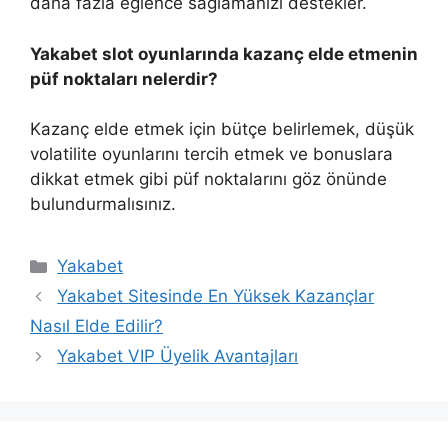
daha fazla eğlence sağlamanızı destekler.
Yakabet slot oyunlarında kazanç elde etmenin
püf noktaları nelerdir?
Kazanç elde etmek için bütçe belirlemek, düşük
volatilite oyunlarını tercih etmek ve bonuslara
dikkat etmek gibi püf noktalarını göz önünde
bulundurmalısınız.
Kategoriler
Yakabet
Yakabet Sitesinde En Yüksek Kazançlar
Nasıl Elde Edilir?
Yakabet VIP Üyelik Avantajları