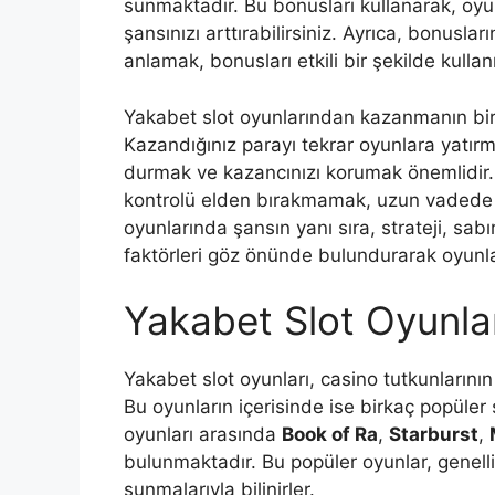
sunmaktadır. Bu bonusları kullanarak, oy
şansınızı arttırabilirsiniz. Ayrıca, bonuslar
anlamak, bonusları etkili bir şekilde kulla
Yakabet slot oyunlarından kazanmanın bir d
Kazandığınız parayı tekrar oyunlara yatırma
durmak ve kazancınızı korumak önemlidir.
kontrolü elden bırakmamak, uzun vadede k
oyunlarında şansın yanı sıra, strateji, sabı
faktörleri göz önünde bulundurarak oyunla
Yakabet Slot Oyunla
Yakabet slot oyunları, casino tutkunlarının
Bu oyunların içerisinde ise birkaç popüler
oyunları arasında
Book of Ra
,
Starburst
,
bulunmaktadır. Bu popüler oyunlar, genell
sunmalarıyla bilinirler.