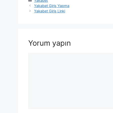
Kategoriler
Yakabet
Yakabet Giriş Yapma
Yakabet Giriş Linki
Yorum yapın
Yorum