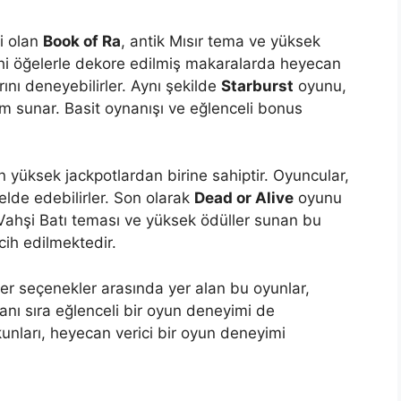
i olan
Book of Ra
, antik Mısır tema ve yüksek
rihi öğelerle dekore edilmiş makaralarda heyecan
rını deneyebilirler. Aynı şekilde
Starburst
oyunu,
yim sunar. Basit oynanışı ve eğlenceli bonus
n yüksek jackpotlardan birine sahiptir. Oyuncular,
elde edebilirler. Son olarak
Dead or Alive
oyunu
. Vahşi Batı teması ve yüksek ödüller sunan bu
cih edilmektedir.
er seçenekler arasında yer alan bu oyunlar,
nı sıra eğlenceli bir oyun deneyimi de
unları, heyecan verici bir oyun deneyimi