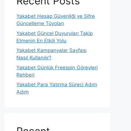
Recent Posts
Yakabet Hesap Güvenliği ve Şifre
Güncelleme Tüyoları
Yakabet Güncel Duyuruları Takip
Etmenin En Etkili Yolu
Yakabet Kampanyalar Sayfası
Nasıl Kullanılır?
Yakabet Günlük Freespin Görevleri
Rehberi
Yakabet Para Yatırma Süreci Adım
Adım