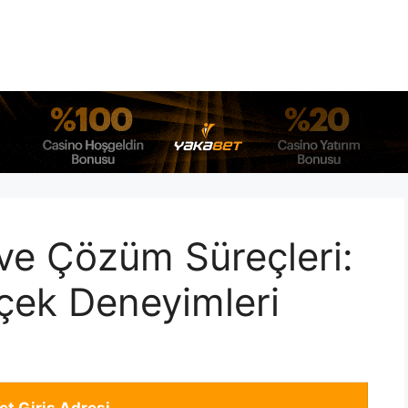
ve Çözüm Süreçleri:
rçek Deneyimleri