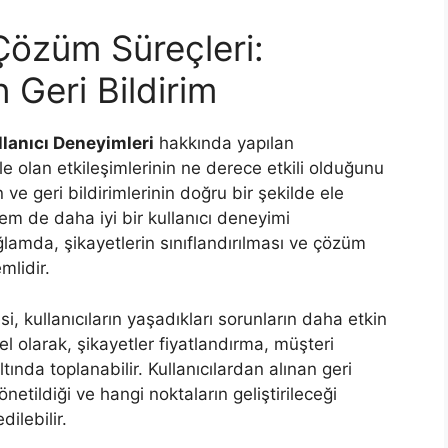
Çözüm Süreçleri:
n Geri Bildirim
lanıcı Deneyimleri
hakkında yapılan
ile olan etkileşimlerinin ne derece etkili olduğunu
n ve geri bildirimlerinin doğru bir şekilde ele
hem de daha iyi bir kullanıcı deneyimi
amda, şikayetlerin sınıflandırılması ve çözüm
mlidir.
, kullanıcıların yaşadıkları sorunların daha etkin
l olarak, şikayetler fiyatlandırma, müşteri
ltında toplanabilir. Kullanıcılardan alınan geri
 yönetildiği ve hangi noktaların geliştirileceği
ilebilir.