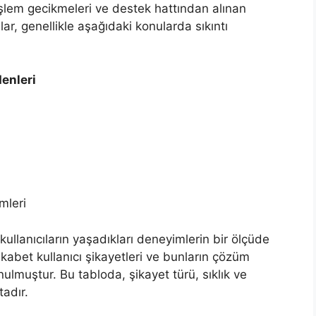
işlem gecikmeleri ve destek hattından alınan
ılar, genellikle aşağıdaki konularda sıkıntı
enleri
mleri
kullanıcıların yaşadıkları deneyimlerin bir ölçüde
kabet kullanıcı şikayetleri ve bunların çözüm
unulmuştur. Bu tabloda, şikayet türü, sıklık ve
tadır.