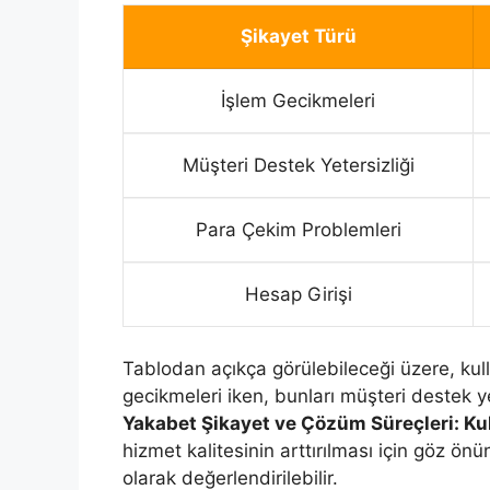
Şikayet Türü
İşlem Gecikmeleri
Müşteri Destek Yetersizliği
Para Çekim Problemleri
Hesap Girişi
Tablodan açıkça görülebileceği üzere, kulla
gecikmeleri iken, bunları müşteri destek y
Yakabet Şikayet ve Çözüm Süreçleri: Kul
hizmet kalitesinin arttırılması için göz ö
olarak değerlendirilebilir.