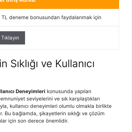
t Giriş Adresi
00 TL deneme bonusundan faydalanmak için
Tıklayın
n Sıklığı ve Kullanıcı
lanıcı Deneyimleri
konusunda yapılan
emnuniyet seviyelerini ve sık karşılaştıkları
yla, kullanıcı deneyimleri olumlu olmakla birlikte
ir. Bu bağlamda, şikayetlerin sıklığı ve çözüm
cılar için son derece önemlidir.