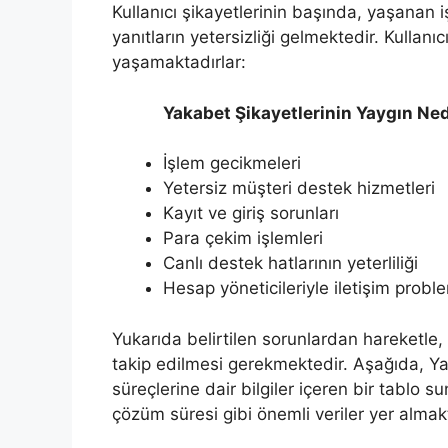
Kullanıcı şikayetlerinin başında, yaşanan 
yanıtların yetersizliği gelmektedir. Kullanıc
yaşamaktadırlar:
Yakabet Şikayetlerinin Yaygın Ned
İşlem gecikmeleri
Yetersiz müşteri destek hizmetleri
Kayıt ve giriş sorunları
Para çekim işlemleri
Canlı destek hatlarının yeterliliği
Hesap yöneticileriyle iletişim proble
Yukarıda belirtilen sorunlardan hareketle, 
takip edilmesi gerekmektedir. Aşağıda, Ya
süreçlerine dair bilgiler içeren bir tablo s
çözüm süresi gibi önemli veriler yer almak