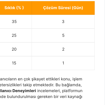
Sıklık (% )
Çözüm Süresi (Gün)
35
3
25
5
20
2
15
1
nıcıların en çok şikayet ettikleri konu, işlem
etersizlikleri takip etmektedir. Bu bağlamda,
lanıcı Deneyimleri
incelemeleri, platformun
nünde bulundurulması gereken bir veri kaynağı