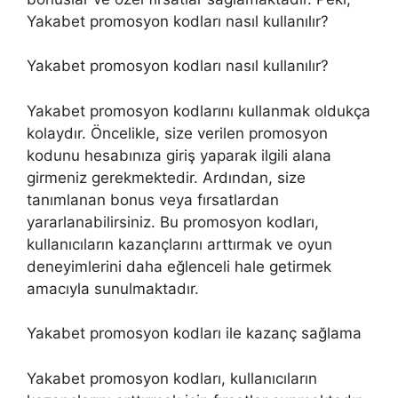
Yakabet promosyon kodları nasıl kullanılır?
Yakabet promosyon kodları nasıl kullanılır?
Yakabet promosyon kodlarını kullanmak oldukça
kolaydır. Öncelikle, size verilen promosyon
kodunu hesabınıza giriş yaparak ilgili alana
girmeniz gerekmektedir. Ardından, size
tanımlanan bonus veya fırsatlardan
yararlanabilirsiniz. Bu promosyon kodları,
kullanıcıların kazançlarını arttırmak ve oyun
deneyimlerini daha eğlenceli hale getirmek
amacıyla sunulmaktadır.
Yakabet promosyon kodları ile kazanç sağlama
Yakabet promosyon kodları, kullanıcıların