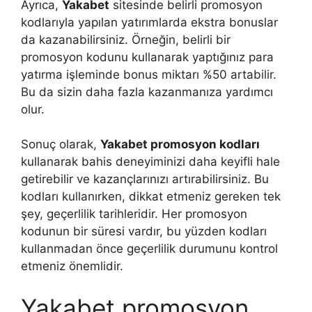
Ayrıca,
Yakabet
sitesinde belirli promosyon
kodlarıyla yapılan yatırımlarda ekstra bonuslar
da kazanabilirsiniz. Örneğin, belirli bir
promosyon kodunu kullanarak yaptığınız para
yatırma işleminde bonus miktarı %50 artabilir.
Bu da sizin daha fazla kazanmanıza yardımcı
olur.
Sonuç olarak,
Yakabet promosyon kodları
kullanarak bahis deneyiminizi daha keyifli hale
getirebilir ve kazançlarınızı artırabilirsiniz. Bu
kodları kullanırken, dikkat etmeniz gereken tek
şey, geçerlilik tarihleridir. Her promosyon
kodunun bir süresi vardır, bu yüzden kodları
kullanmadan önce geçerlilik durumunu kontrol
etmeniz önemlidir.
Yakabet promosyon