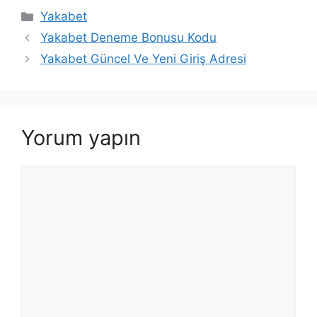
Kategoriler
Yakabet
Yakabet Deneme Bonusu Kodu
Yakabet Güncel Ve Yeni Giriş Adresi
Yorum yapın
Yorum