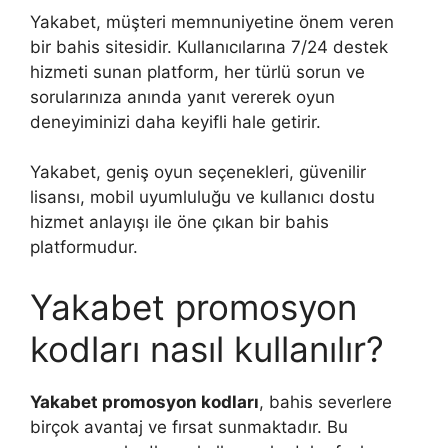
Yakabet, müşteri memnuniyetine önem veren
bir bahis sitesidir. Kullanıcılarına 7/24 destek
hizmeti sunan platform, her türlü sorun ve
sorularınıza anında yanıt vererek oyun
deneyiminizi daha keyifli hale getirir.
Yakabet, geniş oyun seçenekleri, güvenilir
lisansı, mobil uyumluluğu ve kullanıcı dostu
hizmet anlayışı ile öne çıkan bir bahis
platformudur.
Yakabet promosyon
kodları nasıl kullanılır?
Yakabet promosyon kodları
, bahis severlere
birçok avantaj ve fırsat sunmaktadır. Bu