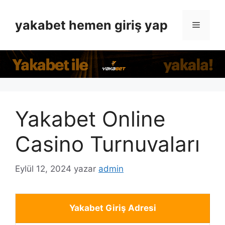
İçeriğe
atla
yakabet hemen giriş yap
Menü
Yakabet Online
Casino Turnuvaları
Eylül 12, 2024
yazar
admin
Yakabet Giriş Adresi