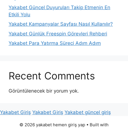
Yakabet Güncel Duyuruları Takip Etmenin En
Etkili Yolu
Yakabet Kampanyalar Sayfası Nasıl Kullanılır?
Yakabet Günlük Freespin Görevleri Rehberi
Yakabet Para Yatırma Süreci Adım Adım
Recent Comments
Görüntülenecek bir yorum yok.
Yakabet Giriş
Yakabet Giriş
Yakabet güncel giriş
© 2026 yakabet hemen giriş yap
• Built with