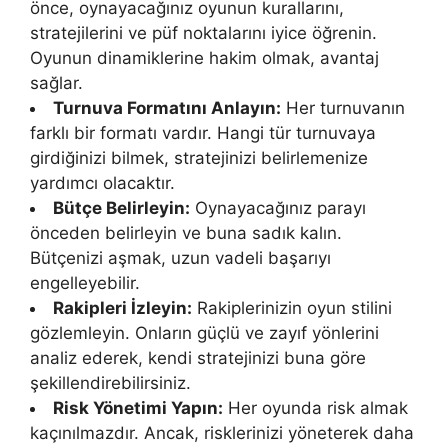
önce, oynayacağınız oyunun kurallarını,
stratejilerini ve püf noktalarını iyice öğrenin.
Oyunun dinamiklerine hakim olmak, avantaj
sağlar.
Turnuva Formatını Anlayın:
Her turnuvanın
farklı bir formatı vardır. Hangi tür turnuvaya
girdiğinizi bilmek, stratejinizi belirlemenize
yardımcı olacaktır.
Bütçe Belirleyin:
Oynayacağınız parayı
önceden belirleyin ve buna sadık kalın.
Bütçenizi aşmak, uzun vadeli başarıyı
engelleyebilir.
Rakipleri İzleyin:
Rakiplerinizin oyun stilini
gözlemleyin. Onların güçlü ve zayıf yönlerini
analiz ederek, kendi stratejinizi buna göre
şekillendirebilirsiniz.
Risk Yönetimi Yapın:
Her oyunda risk almak
kaçınılmazdır. Ancak, risklerinizi yöneterek daha