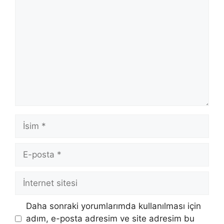
Yorum
İsim
E-
posta
İnternet
sitesi
Daha sonraki yorumlarımda kullanılması için
adım, e-posta adresim ve site adresim bu