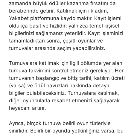
zamanda büyük ödüller kazanma fırsatını da
beraberinde getirir. Katılmak için ilk adım,
Yakabet platformuna kaydolmaktır. Kayıt işlemi
oldukça basit ve hızlıdır; yalnızca temel kişisel
bilgilerinizi sağlamanız yeterlidir. Kayıt işleminizi
tamamladıktan sonra, çeşitli oyunlar ve
turnuvalar arasında seçim yapabilirsiniz.
Turnuvalara katılmak için ilgili bölümde yer alan
turnuva takvimini kontrol etmeniz gerekiyor. Her
turnuvanın başlangıç ve bitiş tarihi, katılım ücreti
(varsa) ve ödül havuzları hakkında detaylı
bilgiler bulabileceksiniz. Turnuvalara katılmak,
diğer oyuncularla rekabet etmenizi sağlayarak
heyecanı artırır.
Ayrıca, birçok turnuva belirli oyun türleriyle
sınırlıdır. Belirli bir oyunda yetkinliğiniz varsa, bu