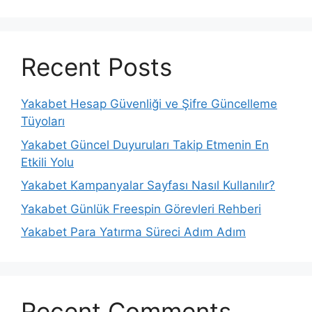
Recent Posts
Yakabet Hesap Güvenliği ve Şifre Güncelleme
Tüyoları
Yakabet Güncel Duyuruları Takip Etmenin En
Etkili Yolu
Yakabet Kampanyalar Sayfası Nasıl Kullanılır?
Yakabet Günlük Freespin Görevleri Rehberi
Yakabet Para Yatırma Süreci Adım Adım
Recent Comments