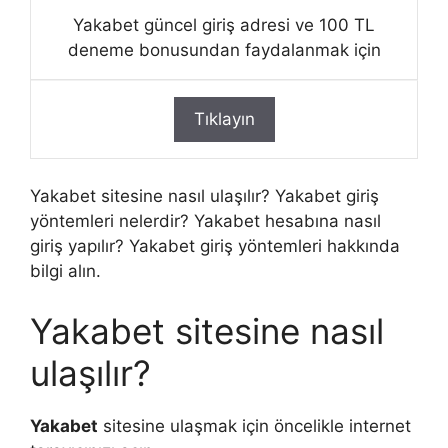
Yakabet güncel giriş adresi ve 100 TL
deneme bonusundan faydalanmak için
Tıklayın
Yakabet sitesine nasıl ulaşılır? Yakabet giriş
yöntemleri nelerdir? Yakabet hesabına nasıl
giriş yapılır? Yakabet giriş yöntemleri hakkında
bilgi alın.
Yakabet sitesine nasıl
ulaşılır?
Yakabet
sitesine ulaşmak için öncelikle internet