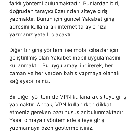
farklı yöntemi bulunmaktadır. Bunlardan biri,
doğrudan tarayıcı üzerinden siteye giriş
yapmaktır. Bunun için güncel Yakabet giriş
adresini kullanarak internet tarayıcınıza
yazmanız yeterli olacaktır.
Diğer bir giriş yöntemi ise mobil cihazlar için
geliştirilmiş olan Yakabet mobil uygulamasını
kullanmaktır. Bu uygulamayı indirerek, her
zaman ve her yerden bahis yapmaya olanak
sağlayabilirsiniz.
Bir diğer yöntem de VPN kullanarak siteye giriş
yapmaktır. Ancak, VPN kullanırken dikkat
etmeniz gereken bazı hususlar bulunmaktadır.
Yasal olmayan yöntemlerle siteye giriş
yapmamaya özen göstermelisiniz.