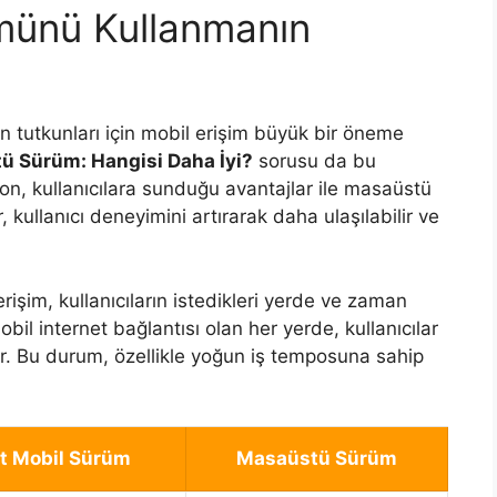
münü Kullanmanın
 tutkunları için mobil erişim büyük bir öneme
ü Sürüm: Hangisi Daha İyi?
sorusu da bu
on, kullanıcılara sunduğu avantajlar ile masaüstü
kullanıcı deneyimini artırarak daha ulaşılabilir ve
işim, kullanıcıların istedikleri yerde ve zaman
il internet bağlantısı olan her yerde, kullanıcılar
rler. Bu durum, özellikle yoğun iş temposuna sahip
t Mobil Sürüm
Masaüstü Sürüm