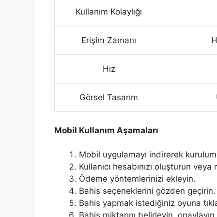
Kullanım Kolaylığı
Erişim Zamanı
H
Hız
Görsel Tasarım
Mobil Kullanım Aşamaları
Mobil uygulamayı indirerek kurulum 
Kullanıcı hesabınızı oluşturun veya 
Ödeme yöntemlerinizi ekleyin.
Bahis seçeneklerini gözden geçirin.
Bahis yapmak istediğiniz oyuna tıkl
Bahis miktarını belirleyin, onaylayın.