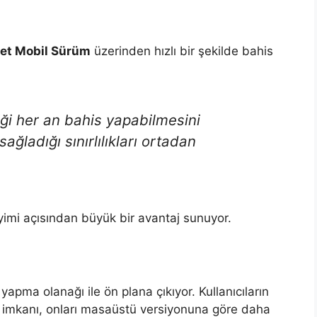
et Mobil Sürüm
üzerinden hızlı bir şekilde bahis
diği her an bahis yapabilmesini
ladığı sınırlılıkları ortadan
yimi açısından büyük bir avantaj sunuyor.
 yapma olanağı ile ön plana çıkıyor. Kullanıcıların
a imkanı, onları masaüstü versiyonuna göre daha