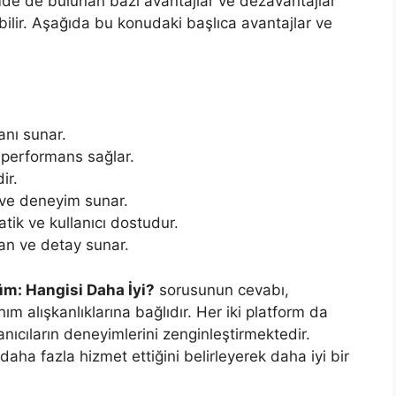
rümde de bulunan bazı avantajlar ve dezavantajlar
abilir. Aşağıda bu konudaki başlıca avantajlar ve
anı sunar.
 performans sağlar.
ir.
 ve deneyim sunar.
atik ve kullanıcı dostudur.
an ve detay sunar.
m: Hangisi Daha İyi?
sorusunun cevabı,
anım alışkanlıklarına bağlıdır. Her iki platform da
ıcıların deneyimlerini zenginleştirmektedir.
 daha fazla hizmet ettiğini belirleyerek daha iyi bir