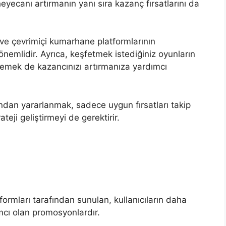
yecanı artırmanın yanı sıra kazanç fırsatlarını da
ve çevrimiçi kumarhane platformlarının
nemlidir. Ayrıca, keşfetmek istediğiniz oyunların
lemek de kazancınızı artırmanıza yardımcı
ından yararlanmak, sadece uygun fırsatları takip
eji geliştirmeyi de gerektirir.
ormları tarafından sunulan, kullanıcıların daha
cı olan promosyonlardır.