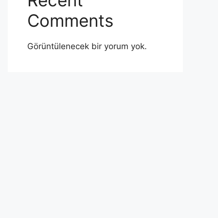
Recent
Comments
Görüntülenecek bir yorum yok.