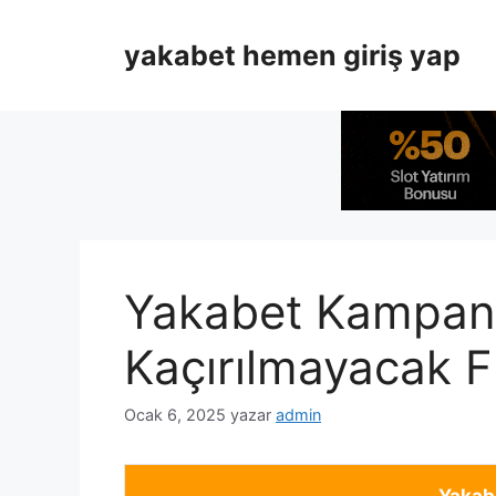
İçeriğe
atla
yakabet hemen giriş yap
Yakabet Kampany
Kaçırılmayacak Fı
Ocak 6, 2025
yazar
admin