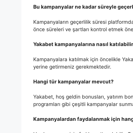
Bu kampanyalar ne kadar süreyle geçerl
Kampanyaların geçerlilik süresi platformd
önce süreleri ve şartları kontrol etmek öne
Yakabet kampanyalarına nasıl katılabili
Kampanyalara katılmak için öncelikle Yakab
yerine getirmeniz gerekmektedir.
Hangi tür kampanyalar mevcut?
Yakabet, hoş geldin bonusları, yatırım bo
programları gibi çeşitli kampanyalar sunm
Kampanyalardan faydalanmak için hangi 