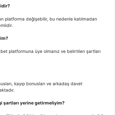
idir?
an platforma değişebilir, bu nedenle katılmadan
mlidir.
rim?
et platformuna üye olmanız ve belirtilen şartları
nusları, kayıp bonusları ve arkadaş davet
aktadır.
şartları yerine getirmeliyim?