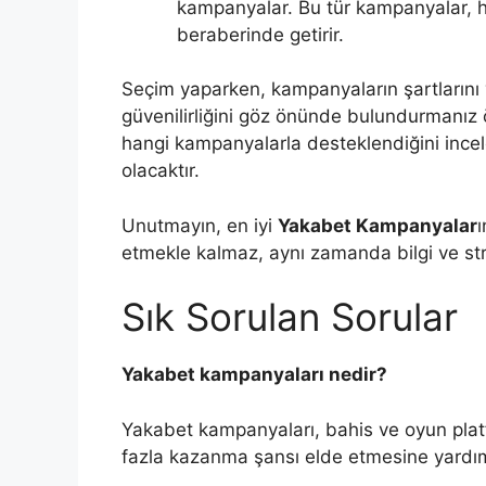
kampanyalar. Bu tür kampanyalar, he
beraberinde getirir.
Seçim yaparken, kampanyaların şartlarını 
güvenilirliğini göz önünde bulundurmanız ö
hangi kampanyalarla desteklendiğini ince
olacaktır.
Unutmayın, en iyi
Yakabet Kampanyalar
etmekle kalmaz, aynı zamanda bilgi ve strat
Sık Sorulan Sorular
Yakabet kampanyaları nedir?
Yakabet kampanyaları, bahis ve oyun platf
fazla kazanma şansı elde etmesine yardım