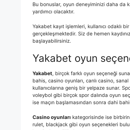
Bu bonuslar, oyun deneyiminizi daha da key
yardımcı olacaktır.
Yakabet kayıt işlemleri, kullanıcı odaklı bir 
gerçekleşmektedir. Siz de hemen kaydınız
başlayabilirsiniz.
Yakabet oyun seçene
Yakabet
, birçok farklı oyun seçeneği suna
bahis, casino oyunları, canlı casino, sanal
kullanıcılarına geniş bir yelpaze sunar. Spo
voleybol gibi birçok spor dalında oyun seç
ise maçın başlamasından sonra dahi bahi
Casino oyunları
kategorisinde ise birbirin
rulet, blackjack gibi oyun seçenekleri bul