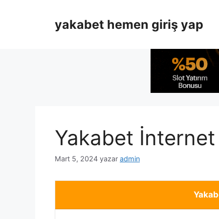
İçeriğe
atla
yakabet hemen giriş yap
Yakabet İnternet 
Mart 5, 2024
yazar
admin
Yakabe