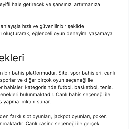
ifli hale getirecek ve şansınızı artırmanıza
anlayışla hızlı ve güvenilir bir şekilde
ı oluşturarak, eğlenceli oyun deneyimi yaşamaya
kleri
n bir bahis platformudur. Site, spor bahisleri, canlı
 sporlar ve diğer birçok oyun seçeneği ile
r bahisleri kategorisinde futbol, ​​basketbol, tenis,
enekleri bulunmaktadır. Canlı bahis seçeneği ile
s yapma imkanı sunar.
den farklı slot oyunları, jackpot oyunları, poker,
unmaktadır. Canlı casino seçeneği ile gerçek