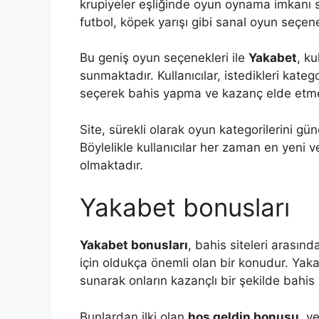
krupiyeler eşliğinde oyun oynama imkanı 
futbol, ​​köpek yarışı gibi sanal oyun seçe
Bu geniş oyun seçenekleri ile
Yakabet
, ku
sunmaktadır. Kullanıcılar, istedikleri kate
seçerek bahis yapma ve kazanç elde etme
Site, sürekli olarak oyun kategorilerini g
Böylelikle kullanıcılar her zaman en yeni
olmaktadır.
Yakabet bonusları
Yakabet bonusları
, bahis siteleri arasın
için oldukça önemli olan bir konudur. Yakab
sunarak onların kazançlı bir şekilde bahis
Bunlardan ilki olan
hoş geldin bonusu
, y