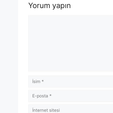
Yorum yapın
Yorum
İsim
E-
posta
İnternet