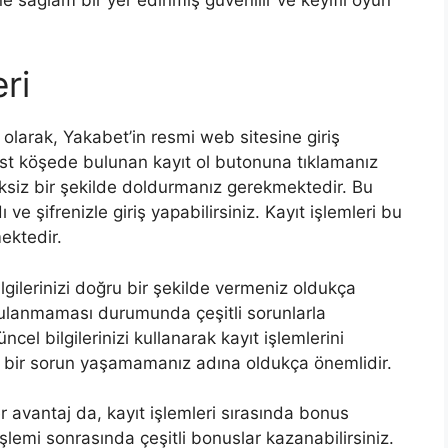
ri
k olarak, Yakabet’in resmi web sitesine giriş
t köşede bulunan kayıt ol butonuna tıklamanız
ksiz bir şekilde doldurmanız gerekmektedir. Bu
ve şifrenizle giriş yapabilirsiniz. Kayıt işlemleri bu
ektedir.
ilgilerinizi doğru bir şekilde vermeniz oldukça
rulanmaması durumunda çeşitli sorunlarla
ncel bilgilerinizi kullanarak kayıt işlemlerini
 bir sorun yaşamamanız adına oldukça önemlidir.
r avantaj da, kayıt işlemleri sırasında bonus
işlemi sonrasında çeşitli bonuslar kazanabilirsiniz.