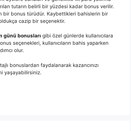
ılan tutarın belirli bir yüzdesi kadar bonus verilir.
 bir bonus türüdür. Kaybettikleri bahislerin bir
 oldukça cazip bir seçenektir.
m günü bonusları
gibi özel günlerde kullanıcılara
nus seçenekleri, kullanıcıların bahis yaparken
dımcı olur.
ajlı bonuslardan faydalanarak kazancınızı
mi yaşayabilirsiniz.