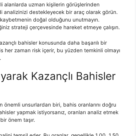
ili alanlarda uzman kişilerin görüşlerinden
i analizinizi destekleyecek bir araç olarak görün.
kaybetmenin doğal olduğunu unutmayın.
iniz strateji çerçevesinde hareket etmeye çalışın.
kazançlı bahisler konusunda daha başarılı bir
s her zaman risk içerir, bu yüzden temkinli olmayı
.
ayarak Kazançlı Bahisler
n önemli unsurlardan biri, bahis oranlarını doğru
ahisler yapmak istiyorsanız, oranları analiz etmek
bir önem taşır.
alini temsil eder. Bu oranlar, genellikle 1.00, 1.50,