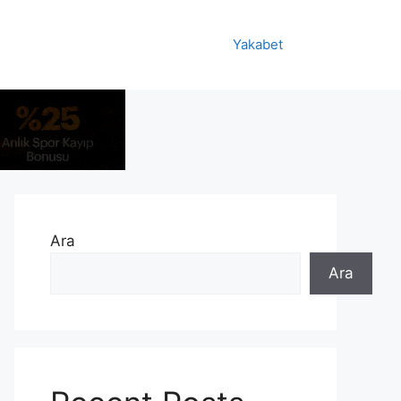
Yakabet
Ara
Ara