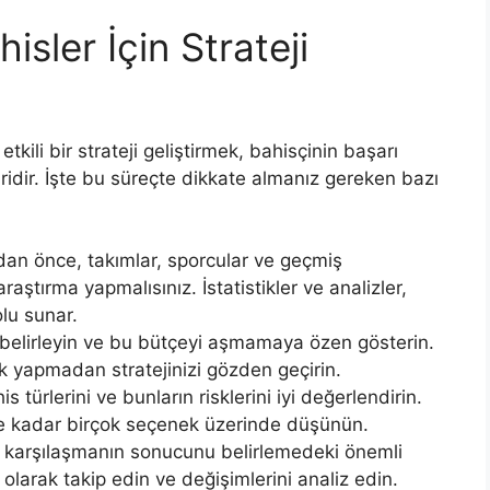
sler İçin Strateji
kili bir strateji geliştirmek, bahisçinin başarı
iridir. İşte bu süreçte dikkate almanız gereken bazı
n önce, takımlar, sporcular ve geçmiş
aştırma yapmalısınız. İstatistikler ve analizler,
olu sunar.
belirleyin ve bu bütçeyi aşmamaya özen gösterin.
 yapmadan stratejinizi gözden geçirin.
is türlerini ve bunların risklerini iyi değerlendirin.
re kadar birçok seçenek üzerinde düşünün.
ir karşılaşmanın sonucunu belirlemedeki önemli
i olarak takip edin ve değişimlerini analiz edin.