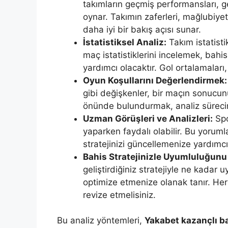
takımların geçmiş performansları, ge
oynar. Takımın zaferleri, mağlubiyet
daha iyi bir bakış açısı sunar.
İstatistiksel Analiz:
Takım istatisti
maç istatistiklerini incelemek, bahi
yardımcı olacaktır. Gol ortalamaları,
Oyun Koşullarını Değerlendirmek:
gibi değişkenler, bir maçın sonucunu
önünde bulundurmak, analiz sürecini
Uzman Görüşleri ve Analizleri:
Spo
yaparken faydalı olabilir. Bu yoruml
stratejinizi güncellemenize yardımcı
Bahis Stratejinizle Uyumluluğunu
geliştirdiğiniz stratejiyle ne kadar
optimize etmenize olanak tanır. Herha
revize etmelisiniz.
Bu analiz yöntemleri,
Yakabet kazançlı b