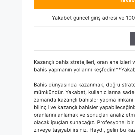
Yakabe
Yakabet güncel giriş adresi ve 1
Kazançlı bahis stratejileri, oran analizler
bahis yapmanın yollarını keşfedin!**Yakabe
Bahis dünyasında kazanmak, doğru stratejil
mümkündür. Yakabet, kullanıcılarına sade
zamanda kazançlı bahisler yapma imkanı d
bilinçli ve kazançlı bahisler yapabileceğini
oranlarını anlamak ve sonuçları analiz etm
olacak ipuçları sunacağız. Profesyonel bi
zirveye taşıyabilirsiniz. Haydi, gelin bu k