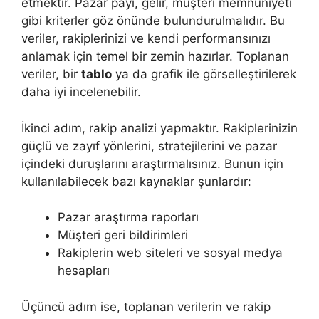
etmektir. Pazar payı, gelir, müşteri memnuniyeti
gibi kriterler göz önünde bulundurulmalıdır. Bu
veriler, rakiplerinizi ve kendi performansınızı
anlamak için temel bir zemin hazırlar. Toplanan
veriler, bir
tablo
ya da grafik ile görselleştirilerek
daha iyi incelenebilir.
İkinci adım, rakip analizi yapmaktır. Rakiplerinizin
güçlü ve zayıf yönlerini, stratejilerini ve pazar
içindeki duruşlarını araştırmalısınız. Bunun için
kullanılabilecek bazı kaynaklar şunlardır:
Pazar araştırma raporları
Müşteri geri bildirimleri
Rakiplerin web siteleri ve sosyal medya
hesapları
Üçüncü adım ise, toplanan verilerin ve rakip