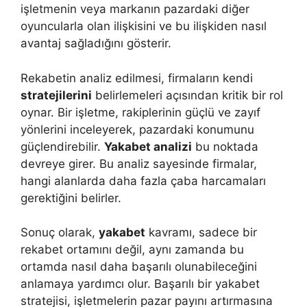
işletmenin veya markanın pazardaki diğer
oyuncularla olan ilişkisini ve bu ilişkiden nasıl
avantaj sağladığını gösterir.
Rekabetin analiz edilmesi, firmaların kendi
stratejilerini
belirlemeleri açısından kritik bir rol
oynar. Bir işletme, rakiplerinin güçlü ve zayıf
yönlerini inceleyerek, pazardaki konumunu
güçlendirebilir.
Yakabet analizi
bu noktada
devreye girer. Bu analiz sayesinde firmalar,
hangi alanlarda daha fazla çaba harcamaları
gerektiğini belirler.
Sonuç olarak,
yakabet
kavramı, sadece bir
rekabet ortamını değil, aynı zamanda bu
ortamda nasıl daha başarılı olunabileceğini
anlamaya yardımcı olur. Başarılı bir yakabet
stratejisi, işletmelerin pazar payını artırmasına