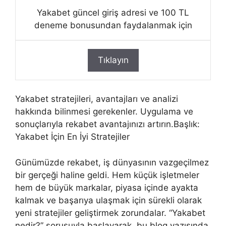
Yakabet güncel giriş adresi ve 100 TL
deneme bonusundan faydalanmak için
Tıklayın
Yakabet stratejileri, avantajları ve analizi
hakkında bilinmesi gerekenler. Uygulama ve
sonuçlarıyla rekabet avantajınızı artırın.Başlık:
Yakabet İçin En İyi Stratejiler
Günümüzde rekabet, iş dünyasının vazgeçilmez
bir gerçeği haline geldi. Hem küçük işletmeler
hem de büyük markalar, piyasa içinde ayakta
kalmak ve başarıya ulaşmak için sürekli olarak
yeni stratejiler geliştirmek zorundalar. “Yakabet
nedir?” sorusuyla başlayarak, bu blog yazısında,