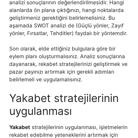
analizi sonuçlarının değerlendirilmesidir. Hangi
alanlarda ön plana çıktığınızı, hangi noktalarda
geliştirmeniz gerektiğini belirlemelisiniz. Bu
aşamada SWOT analizi de (Güçlü yönler, Zayıf
yönler, Fırsatlar, Tehditler) faydalı bir yöntemdir.
Son olarak, elde ettiğiniz bulgulara göre bir
eylem planı oluşturmalısınız. Analiz sonuçlarına
dayanarak, rekabet stratejilerinizi geliştirmek ve
pazar payınızı artırmak için gerekli adımları
belirlemeli ve uygulamalısınız.
Yakabet stratejilerinin
uygulanması
Yakabet
stratejilerinin uygulanması, işletmelerin
rekabet edebilme yeteneklerini artırmak için