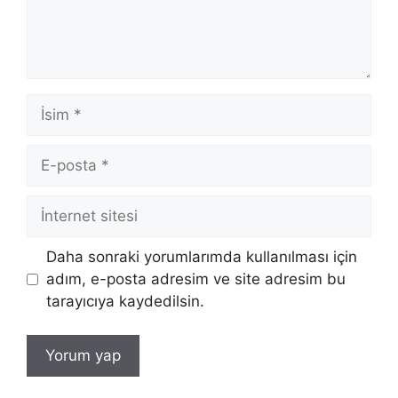
İsim
E-
posta
İnternet
sitesi
Daha sonraki yorumlarımda kullanılması için
adım, e-posta adresim ve site adresim bu
tarayıcıya kaydedilsin.