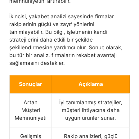
memnuniyetini artırabilir.
İkincisi, yakabet analizi sayesinde firmalar
rakiplerinin güçlü ve zayıf yönlerini
tanımlayabilir. Bu bilgi, işletmenin kendi
stratejilerini daha etkili bir şekilde
şekillendirmesine yardımcı olur. Sonuç olarak,
bu tür bir analiz, firmaların rekabet avantajı
sağlamasını destekler.
Sonuçlar
Açıklama
Artan
İyi tanımlanmış stratejiler,
Müşteri
müşteri ihtiyacına daha
Memnuniyeti
uygun ürünler sunar.
Gelişmiş
Rakip analizleri, güçlü