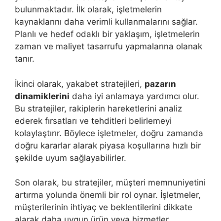
bulunmaktadır. İlk olarak, işletmelerin
kaynaklarını daha verimli kullanmalarını sağlar.
Planlı ve hedef odaklı bir yaklaşım, işletmelerin
zaman ve maliyet tasarrufu yapmalarına olanak
tanır.
İkinci olarak, yakabet stratejileri,
pazarın
dinamiklerini
daha iyi anlamaya yardımcı olur.
Bu stratejiler, rakiplerin hareketlerini analiz
ederek fırsatları ve tehditleri belirlemeyi
kolaylaştırır. Böylece işletmeler, doğru zamanda
doğru kararlar alarak piyasa koşullarına hızlı bir
şekilde uyum sağlayabilirler.
Son olarak, bu stratejiler, müşteri memnuniyetini
artırma yolunda önemli bir rol oynar. İşletmeler,
müşterilerinin ihtiyaç ve beklentilerini dikkate
alarak daha uygun ürün veya hizmetler