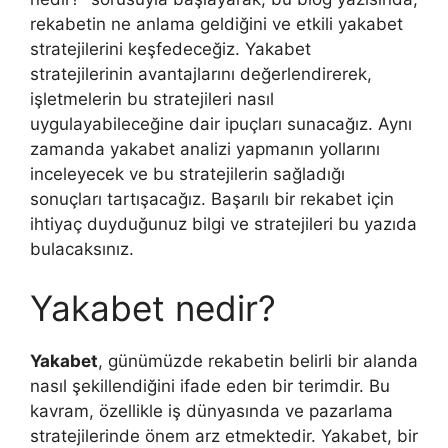
rekabetin ne anlama geldiğini ve etkili yakabet
stratejilerini keşfedeceğiz. Yakabet
stratejilerinin avantajlarını değerlendirerek,
işletmelerin bu stratejileri nasıl
uygulayabileceğine dair ipuçları sunacağız. Aynı
zamanda yakabet analizi yapmanın yollarını
inceleyecek ve bu stratejilerin sağladığı
sonuçları tartışacağız. Başarılı bir rekabet için
ihtiyaç duyduğunuz bilgi ve stratejileri bu yazıda
bulacaksınız.
Yakabet nedir?
Yakabet
, günümüzde rekabetin belirli bir alanda
nasıl şekillendiğini ifade eden bir terimdir. Bu
kavram, özellikle iş dünyasında ve pazarlama
stratejilerinde önem arz etmektedir. Yakabet, bir