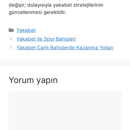
değişir; dolayısıyla yakabet stratejilerinin
güncellenmesi gereklidir.
Kategoriler
Yakabet
Yakabet ile Spor Bahisleri
Yakabet Canlı Bahislerde Kazanma Yolları
Yorum yapın
Yorum