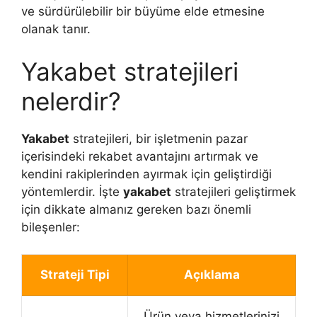
ve sürdürülebilir bir büyüme elde etmesine
olanak tanır.
Yakabet stratejileri
nelerdir?
Yakabet
stratejileri, bir işletmenin pazar
içerisindeki rekabet avantajını artırmak ve
kendini rakiplerinden ayırmak için geliştirdiği
yöntemlerdir. İşte
yakabet
stratejileri geliştirmek
için dikkate almanız gereken bazı önemli
bileşenler:
Strateji Tipi
Açıklama
Ürün veya hizmetlerinizi