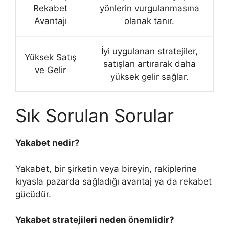
Rekabet
yönlerin vurgulanmasına
Avantajı
olanak tanır.
İyi uygulanan stratejiler,
Yüksek Satış
satışları artırarak daha
ve Gelir
yüksek gelir sağlar.
Sık Sorulan Sorular
Yakabet nedir?
Yakabet, bir şirketin veya bireyin, rakiplerine
kıyasla pazarda sağladığı avantaj ya da rekabet
gücüdür.
Yakabet stratejileri neden önemlidir?