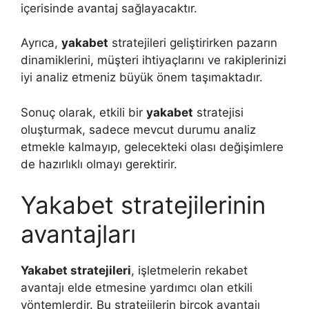
içerisinde avantaj sağlayacaktır.
Ayrıca,
yakabet
stratejileri geliştirirken pazarın
dinamiklerini, müşteri ihtiyaçlarını ve rakiplerinizi
iyi analiz etmeniz büyük önem taşımaktadır.
Sonuç olarak, etkili bir
yakabet
stratejisi
oluşturmak, sadece mevcut durumu analiz
etmekle kalmayıp, gelecekteki olası değişimlere
de hazırlıklı olmayı gerektirir.
Yakabet stratejilerinin
avantajları
Yakabet stratejileri
, işletmelerin rekabet
avantajı elde etmesine yardımcı olan etkili
yöntemlerdir. Bu stratejilerin birçok avantajı