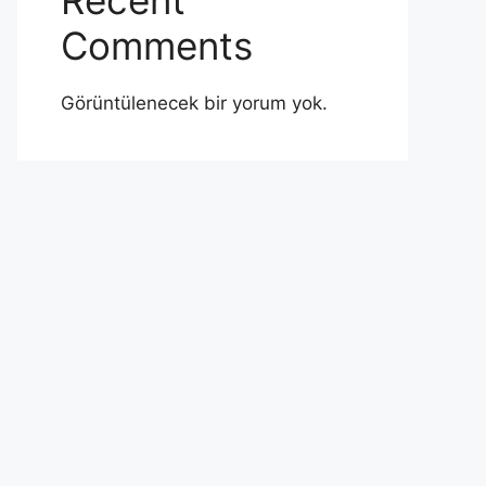
Recent
Comments
Görüntülenecek bir yorum yok.