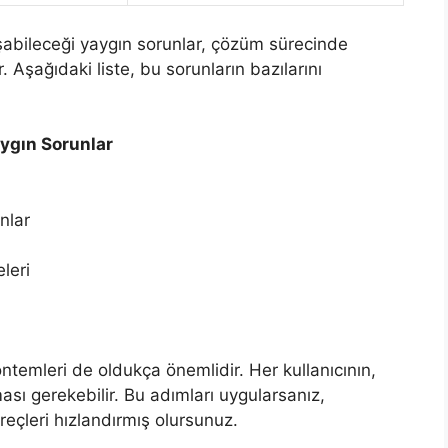
ılaşabileceği yaygın sorunlar, çözüm sürecinde
 Aşağıdaki liste, bu sorunların bazılarını
aygın Sorunlar
unlar
eleri
ntemleri de oldukça önemlidir. Her kullanıcının,
ası gerekebilir. Bu adımları uygularsanız,
reçleri hızlandırmış olursunuz.