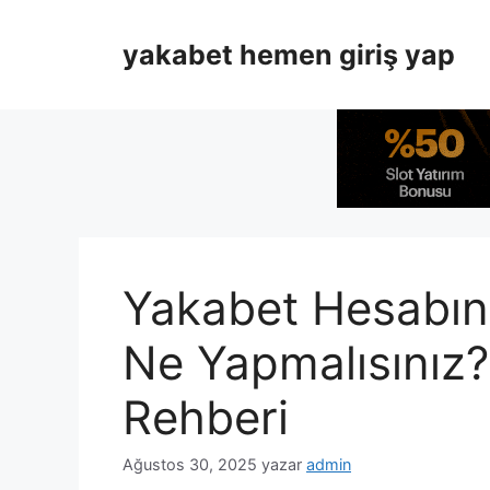
İçeriğe
atla
yakabet hemen giriş yap
Yakabet Hesabını
Ne Yapmalısınız
Rehberi
Ağustos 30, 2025
yazar
admin