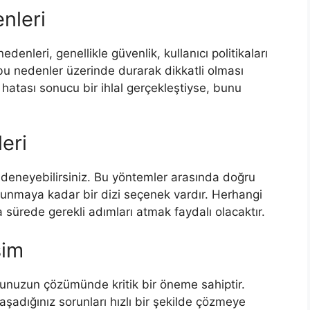
nleri
enleri, genellikle güvenlik, kullanıcı politikaları
rın, bu nedenler üzerinde durarak dikkatli olması
 hatası sonucu bir ihlal gerçekleştiyse, bunu
eri
r deneyebilirsiniz. Bu yöntemler arasında doğru
lunmaya kadar bir dizi seçenek vardır. Herhangi
ürede gerekli adımları atmak faydalı olacaktır.
şim
rununuzun çözümünde kritik bir öneme sahiptir.
 yaşadığınız sorunları hızlı bir şekilde çözmeye