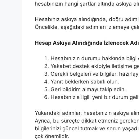
hesabınızın hangi şartlar altında askıya al
Hesabınız askıya alındığında, doğru adımla
Öncelikle, aşağıdaki adımları izlemeye çalı
Hesap Askıya Alındığında İzlenecek Ad
Hesabınızın durumu hakkında bilgi 
Yakabet destek ekibiyle iletişime ge
Gerekli belgeleri ve bilgileri hazırlay
Yanıt beklerken sabırlı olun.
Geri bildirim almayı takip edin.
Hesabınızla ilgili yeni bir durum geliş
Yukarıdaki adımlar, hesabınızın askıya alı
Ayrıca, bu süreçte dikkat etmeniz gereken
bilgilerinizi güncel tutmak ve sorun yaşadı
çok önemlidir.