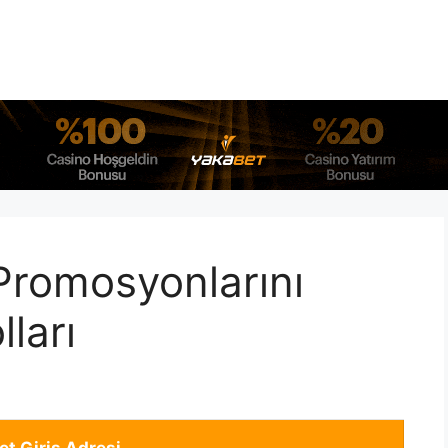
Promosyonlarını
ları