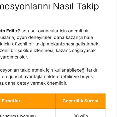
osyonlarını Nasıl Takip
p Edilir?
sorusu, oyuncular için önemli bir
slarla, oyun deneyimleri daha kazançlı hale
mak için düzenli bir takip mekanizması geliştirmek
enli bir şekilde izlenmesi, kazanç sağlayacak
yardımcı olur.
onları takip etmek için kullanabileceği farklı
 en güncel avantajları elde edebilir ve büyük
raz daha detay vermek önemlidir.
Fırsatlar
Geçerlilik Süresi
ra yatırma bonusu
30 gün