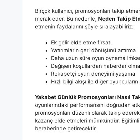
Birçok kullanıcı, promosyonları takip etmen
merak eder. Bu nedenle,
Neden Takip Etm
etmenin faydalarını şöyle sıralayabiliriz:
Ek gelir elde etme fırsatı
Yatırımların geri dönüşünü artırma
Daha uzun süre oyun oynama imka
Değişen koşullardan haberdar olm
Rekabetçi oyun deneyimi yaşama
Hızlı bilgi akışı ile diğer oyuncula
Yakabet Günlük Promosyonları Nasıl Taki
oyunlarındaki performansını doğrudan etki
promosyonları düzenli olarak takip ederek,
kazanç elde etmeleri mümkündür. Eğitimli 
beraberinde getirecektir.