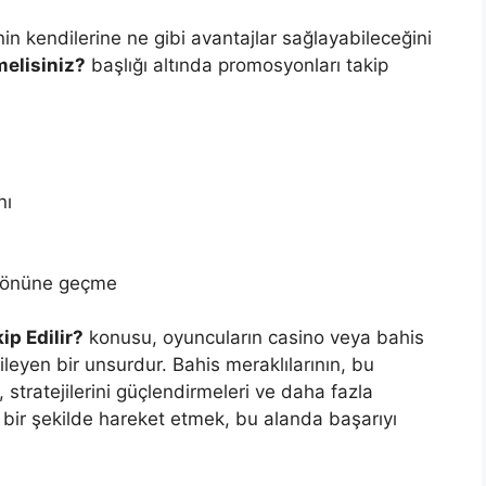
in kendilerine ne gibi avantajlar sağlayabileceğini
elisiniz?
başlığı altında promosyonları takip
nı
a
rın önüne geçme
p Edilir?
konusu, oyuncuların casino veya bahis
leyen bir unsurdur. Bahis meraklılarının, bu
 stratejilerini güçlendirmeleri ve daha fazla
bir şekilde hareket etmek, bu alanda başarıyı