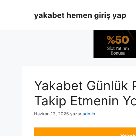
İçeriğe
atla
yakabet hemen giriş yap
Yakabet Günlük 
Takip Etmenin Yol
Haziran 13, 2025
yazar
admin