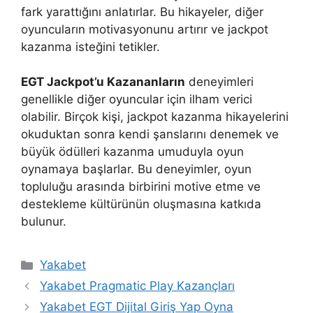
fark yarattığını anlatırlar. Bu hikayeler, diğer
oyuncuların motivasyonunu artırır ve jackpot
kazanma isteğini tetikler.
EGT Jackpot’u Kazananların
deneyimleri
genellikle diğer oyuncular için ilham verici
olabilir. Birçok kişi, jackpot kazanma hikayelerini
okuduktan sonra kendi şanslarını denemek ve
büyük ödülleri kazanma umuduyla oyun
oynamaya başlarlar. Bu deneyimler, oyun
topluluğu arasında birbirini motive etme ve
destekleme kültürünün oluşmasına katkıda
bulunur.
Kategoriler
Yakabet
Yakabet Pragmatic Play Kazançları
Yakabet EGT Dijital Giriş Yap Oyna