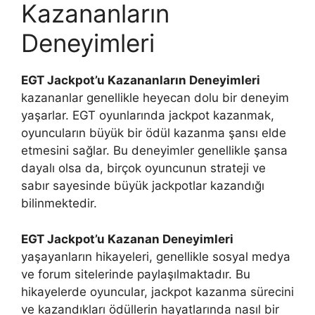
Kazananların
Deneyimleri
EGT Jackpot’u Kazananların Deneyimleri
kazananlar genellikle heyecan dolu bir deneyim
yaşarlar. EGT oyunlarında jackpot kazanmak,
oyuncuların büyük bir ödül kazanma şansı elde
etmesini sağlar. Bu deneyimler genellikle şansa
dayalı olsa da, birçok oyuncunun strateji ve
sabır sayesinde büyük jackpotlar kazandığı
bilinmektedir.
EGT Jackpot’u Kazanan Deneyimleri
yaşayanların hikayeleri, genellikle sosyal medya
ve forum sitelerinde paylaşılmaktadır. Bu
hikayelerde oyuncular, jackpot kazanma sürecini
ve kazandıkları ödüllerin hayatlarında nasıl bir