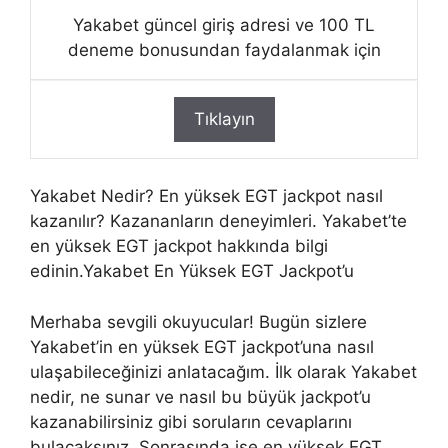
Yakabet güncel giriş adresi ve 100 TL
deneme bonusundan faydalanmak için
Tıklayın
Yakabet Nedir? En yüksek EGT jackpot nasıl
kazanılır? Kazananların deneyimleri. Yakabet’te
en yüksek EGT jackpot hakkında bilgi
edinin.Yakabet En Yüksek EGT Jackpot’u
Merhaba sevgili okuyucular! Bugün sizlere
Yakabet’in en yüksek EGT jackpot’una nasıl
ulaşabileceğinizi anlatacağım. İlk olarak Yakabet
nedir, ne sunar ve nasıl bu büyük jackpot’u
kazanabilirsiniz gibi soruların cevaplarını
bulacaksınız. Sonrasında ise en yüksek EGT