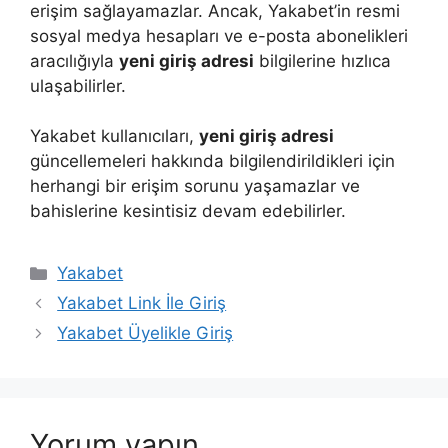
erişim sağlayamazlar. Ancak, Yakabet’in resmi
sosyal medya hesapları ve e-posta abonelikleri
aracılığıyla
yeni giriş adresi
bilgilerine hızlıca
ulaşabilirler.
Yakabet kullanıcıları,
yeni giriş adresi
güncellemeleri hakkında bilgilendirildikleri için
herhangi bir erişim sorunu yaşamazlar ve
bahislerine kesintisiz devam edebilirler.
Kategoriler
Yakabet
Yakabet Link İle Giriş
Yakabet Üyelikle Giriş
Yorum yapın