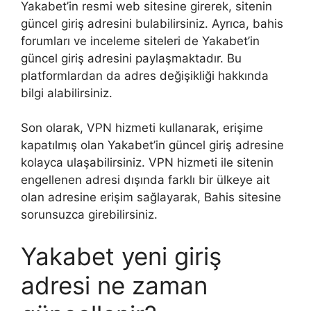
Yakabet’in resmi web sitesine girerek, sitenin
güncel giriş adresini bulabilirsiniz. Ayrıca, bahis
forumları ve inceleme siteleri de Yakabet’in
güncel giriş adresini paylaşmaktadır. Bu
platformlardan da adres değişikliği hakkında
bilgi alabilirsiniz.
Son olarak, VPN hizmeti kullanarak, erişime
kapatılmış olan Yakabet’in güncel giriş adresine
kolayca ulaşabilirsiniz. VPN hizmeti ile sitenin
engellenen adresi dışında farklı bir ülkeye ait
olan adresine erişim sağlayarak, Bahis sitesine
sorunsuzca girebilirsiniz.
Yakabet yeni giriş
adresi ne zaman