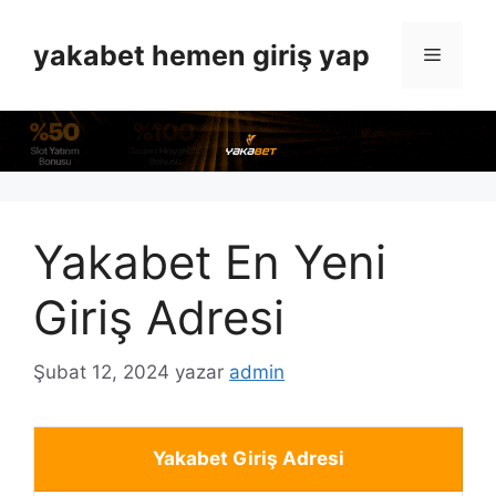
İçeriğe
atla
yakabet hemen giriş yap
Menü
Yakabet En Yeni
Giriş Adresi
Şubat 12, 2024
yazar
admin
Yakabet Giriş Adresi