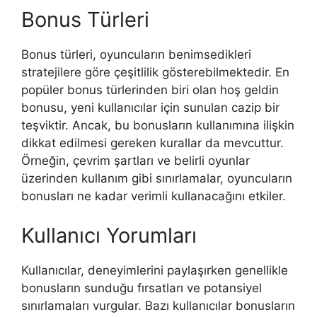
Bonus Türleri
Bonus türleri, oyuncuların benimsedikleri
stratejilere göre çeşitlilik gösterebilmektedir. En
popüler bonus türlerinden biri olan hoş geldin
bonusu, yeni kullanıcılar için sunulan cazip bir
teşviktir. Ancak, bu bonusların kullanımına ilişkin
dikkat edilmesi gereken kurallar da mevcuttur.
Örneğin, çevrim şartları ve belirli oyunlar
üzerinden kullanım gibi sınırlamalar, oyuncuların
bonusları ne kadar verimli kullanacağını etkiler.
Kullanıcı Yorumları
Kullanıcılar, deneyimlerini paylaşırken genellikle
bonusların sunduğu fırsatları ve potansiyel
sınırlamaları vurgular. Bazı kullanıcılar bonusların