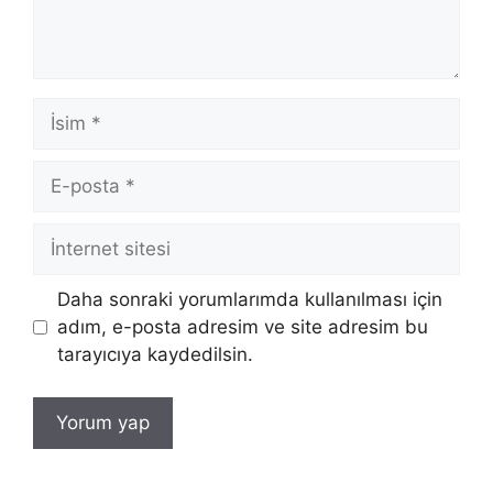
İsim
E-
posta
İnternet
sitesi
Daha sonraki yorumlarımda kullanılması için
adım, e-posta adresim ve site adresim bu
tarayıcıya kaydedilsin.