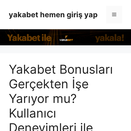
İçeriğe
atla
yakabet hemen giriş yap
Menü
Yakabet Bonusları
Gerçekten İşe
Yarıyor mu?
Kullanıcı
Deneyimleri ile