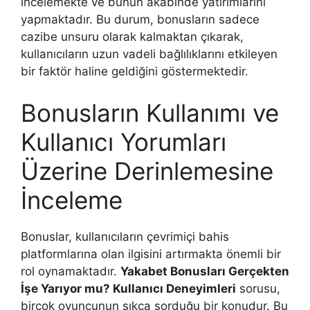
incelemekte ve bunun akabinde yatırımlarını
yapmaktadır. Bu durum, bonusların sadece
cazibe unsuru olarak kalmaktan çıkarak,
kullanıcıların uzun vadeli bağlılıklarını etkileyen
bir faktör haline geldiğini göstermektedir.
Bonusların Kullanımı ve
Kullanıcı Yorumları
Üzerine Derinlemesine
İnceleme
Bonuslar, kullanıcıların çevrimiçi bahis
platformlarına olan ilgisini artırmakta önemli bir
rol oynamaktadır.
Yakabet Bonusları Gerçekten
İşe Yarıyor mu? Kullanıcı Deneyimleri
sorusu,
birçok oyuncunun sıkça sorduğu bir konudur. Bu