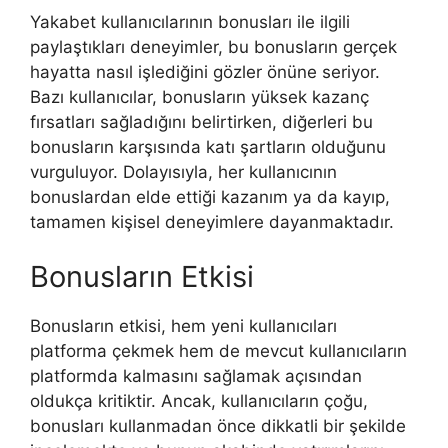
Yakabet kullanıcılarının bonusları ile ilgili
paylaştıkları deneyimler, bu bonusların gerçek
hayatta nasıl işlediğini gözler önüne seriyor.
Bazı kullanıcılar, bonusların yüksek kazanç
fırsatları sağladığını belirtirken, diğerleri bu
bonusların karşısında katı şartların olduğunu
vurguluyor. Dolayısıyla, her kullanıcının
bonuslardan elde ettiği kazanım ya da kayıp,
tamamen kişisel deneyimlere dayanmaktadır.
Bonusların Etkisi
Bonusların etkisi, hem yeni kullanıcıları
platforma çekmek hem de mevcut kullanıcıların
platformda kalmasını sağlamak açısından
oldukça kritiktir. Ancak, kullanıcıların çoğu,
bonusları kullanmadan önce dikkatli bir şekilde