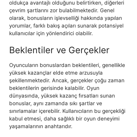
oldukça avantajlı olduğunu belirtirken, diğerleri
çevrim şartlarını zor bulabilmektedir. Genel
olarak, bonusların işlevselliği hakkında yapılan
yorumlar, farklı bakış açıları sunarak potansiyel
kullanıcılar için yönlendirici olabilir.
Beklentiler ve Gerçekler
Oyuncuların bonuslardan beklentileri, genellikle
yüksek kazançlar elde etme arzusuyla
şekillenmektedir. Ancak, gerçekler çoğu zaman
beklentilerin gerisinde kalabilir. Oyun
dünyasında, yüksek kazanç fırsatları sunan
bonuslar, aynı zamanda sıkı şartlar ve
sınırlamalar içerebilir. Kullanıcıların bu gerçekliği
kabul etmesi, daha sağlıklı bir oyun deneyimi
yaşamalarının anahtarıdır.