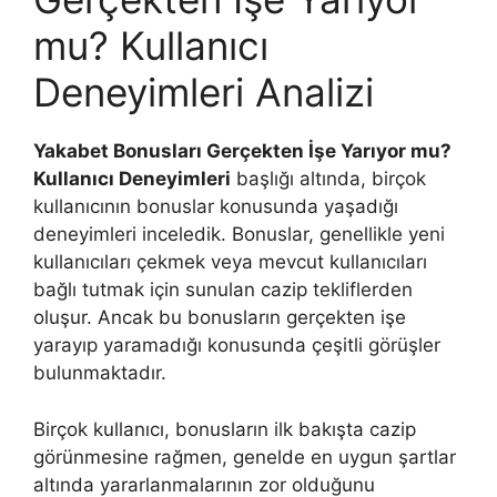
mu? Kullanıcı
Deneyimleri Analizi
Yakabet Bonusları Gerçekten İşe Yarıyor mu?
Kullanıcı Deneyimleri
başlığı altında, birçok
kullanıcının bonuslar konusunda yaşadığı
deneyimleri inceledik. Bonuslar, genellikle yeni
kullanıcıları çekmek veya mevcut kullanıcıları
bağlı tutmak için sunulan cazip tekliflerden
oluşur. Ancak bu bonusların gerçekten işe
yarayıp yaramadığı konusunda çeşitli görüşler
bulunmaktadır.
Birçok kullanıcı, bonusların ilk bakışta cazip
görünmesine rağmen, genelde en uygun şartlar
altında yararlanmalarının zor olduğunu