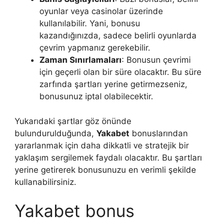
oyunlar veya casinolar üzerinde
kullanılabilir. Yani, bonusu
kazandığınızda, sadece belirli oyunlarda
çevrim yapmanız gerekebilir.
Zaman Sınırlamaları
: Bonusun çevrimi
için geçerli olan bir süre olacaktır. Bu süre
zarfında şartları yerine getirmezseniz,
bonusunuz iptal olabilecektir.
Yukarıdaki şartlar göz önünde
bulundurulduğunda,
Yakabet
bonuslarından
yararlanmak için daha dikkatli ve stratejik bir
yaklaşım sergilemek faydalı olacaktır. Bu şartları
yerine getirerek bonusunuzu en verimli şekilde
kullanabilirsiniz.
Yakabet bonus