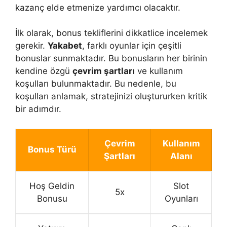
kazanç elde etmenize yardımcı olacaktır.
İlk olarak, bonus tekliflerini dikkatlice incelemek
gerekir.
Yakabet
, farklı oyunlar için çeşitli
bonuslar sunmaktadır. Bu bonusların her birinin
kendine özgü
çevrim şartları
ve kullanım
koşulları bulunmaktadır. Bu nedenle, bu
koşulları anlamak, stratejinizi oluştururken kritik
bir adımdır.
Çevrim
Kullanım
Bonus Türü
Şartları
Alanı
Hoş Geldin
Slot
5x
Bonusu
Oyunları