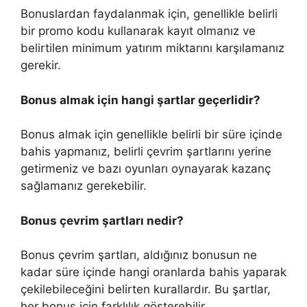
Bonuslardan faydalanmak için, genellikle belirli
bir promo kodu kullanarak kayıt olmanız ve
belirtilen minimum yatırım miktarını karşılamanız
gerekir.
Bonus almak için hangi şartlar geçerlidir?
Bonus almak için genellikle belirli bir süre içinde
bahis yapmanız, belirli çevrim şartlarını yerine
getirmeniz ve bazı oyunları oynayarak kazanç
sağlamanız gerekebilir.
Bonus çevrim şartları nedir?
Bonus çevrim şartları, aldığınız bonusun ne
kadar süre içinde hangi oranlarda bahis yaparak
çekilebileceğini belirten kurallardır. Bu şartlar,
her bonus için farklılık gösterebilir.