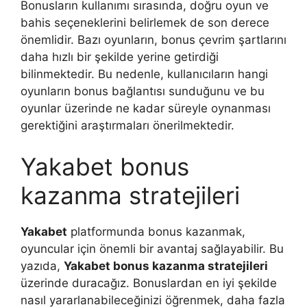
Bonusların kullanımı sırasında, doğru oyun ve
bahis seçeneklerini belirlemek de son derece
önemlidir. Bazı oyunların, bonus çevrim şartlarını
daha hızlı bir şekilde yerine getirdiği
bilinmektedir. Bu nedenle, kullanıcıların hangi
oyunların bonus bağlantısı sunduğunu ve bu
oyunlar üzerinde ne kadar süreyle oynanması
gerektiğini araştırmaları önerilmektedir.
Yakabet bonus
kazanma stratejileri
Yakabet
platformunda bonus kazanmak,
oyuncular için önemli bir avantaj sağlayabilir. Bu
yazıda,
Yakabet bonus kazanma stratejileri
üzerinde duracağız. Bonuslardan en iyi şekilde
nasıl yararlanabileceğinizi öğrenmek, daha fazla