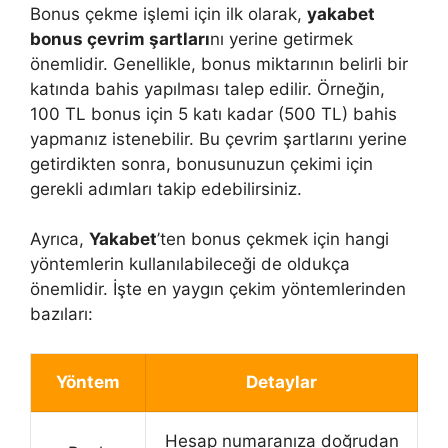
Bonus çekme işlemi için ilk olarak,
yakabet
bonus çevrim şartları
nı yerine getirmek
önemlidir. Genellikle, bonus miktarının belirli bir
katında bahis yapılması talep edilir. Örneğin,
100 TL bonus için 5 katı kadar (500 TL) bahis
yapmanız istenebilir. Bu çevrim şartlarını yerine
getirdikten sonra, bonusunuzun çekimi için
gerekli adımları takip edebilirsiniz.
Ayrıca,
Yakabet
’ten bonus çekmek için hangi
yöntemlerin kullanılabileceği de oldukça
önemlidir. İşte en yaygın çekim yöntemlerinden
bazıları:
Yöntem
Detaylar
Hesap numaranıza doğrudan