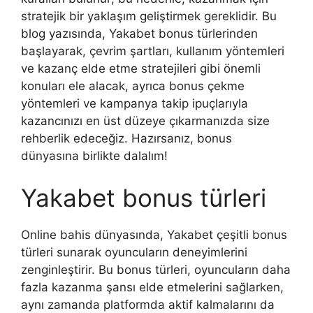
stratejik bir yaklaşım geliştirmek gereklidir. Bu
blog yazısında, Yakabet bonus türlerinden
başlayarak, çevrim şartları, kullanım yöntemleri
ve kazanç elde etme stratejileri gibi önemli
konuları ele alacak, ayrıca bonus çekme
yöntemleri ve kampanya takip ipuçlarıyla
kazancınızı en üst düzeye çıkarmanızda size
rehberlik edeceğiz. Hazırsanız, bonus
dünyasına birlikte dalalım!
Yakabet bonus türleri
Online bahis dünyasında, Yakabet çeşitli bonus
türleri sunarak oyuncuların deneyimlerini
zenginleştirir. Bu bonus türleri, oyuncuların daha
fazla kazanma şansı elde etmelerini sağlarken,
aynı zamanda platformda aktif kalmalarını da