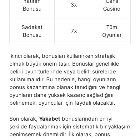
Yatırım
Canlı
3x
Bonusu
Casino
Sadakat
Tüm
7x
Bonusu
Oyunlar
İkinci olarak, bonusları kullanırken stratejik
olmak büyük önem taşır. Bonuslar genellikle
belirli oyun türlerinde veya belirli sürelerde
kullanılmalıdır. Bu nedenle, hangi oyunların
bonus kazanımına olanak tanıdığını ve hangi
oyunların daha yüksek kazanç sağladığını
belirlemek, oyuncular için faydalı olacaktır.
Son olarak,
Yakabet
bonuslarından en iyi
şekilde faydalanmak için sistematik bir yaklaşım
benimsemek önemlidir. İlk olarak, bonus