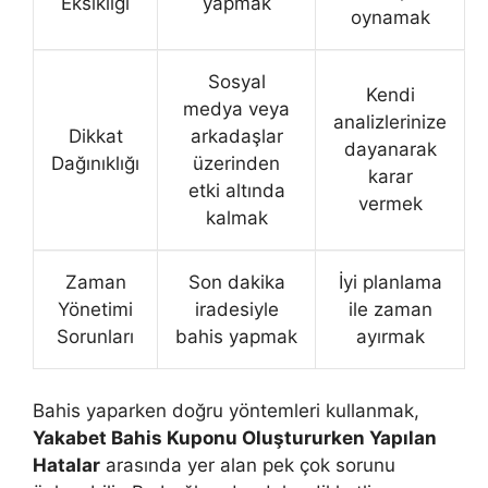
Eksikliği
yapmak
oynamak
Sosyal
Kendi
medya veya
analizlerinize
Dikkat
arkadaşlar
dayanarak
Dağınıklığı
üzerinden
karar
etki altında
vermek
kalmak
Zaman
Son dakika
İyi planlama
Yönetimi
iradesiyle
ile zaman
Sorunları
bahis yapmak
ayırmak
Bahis yaparken doğru yöntemleri kullanmak,
Yakabet Bahis Kuponu Oluştururken Yapılan
Hatalar
arasında yer alan pek çok sorunu