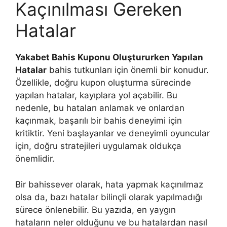
Kaçınılması Gereken
Hatalar
Yakabet Bahis Kuponu Oluştururken Yapılan
Hatalar
bahis tutkunları için önemli bir konudur.
Özellikle, doğru kupon oluşturma sürecinde
yapılan hatalar, kayıplara yol açabilir. Bu
nedenle, bu hataları anlamak ve onlardan
kaçınmak, başarılı bir bahis deneyimi için
kritiktir. Yeni başlayanlar ve deneyimli oyuncular
için, doğru stratejileri uygulamak oldukça
önemlidir.
Bir bahissever olarak, hata yapmak kaçınılmaz
olsa da, bazı hatalar bilinçli olarak yapılmadığı
sürece önlenebilir. Bu yazıda, en yaygın
hataların neler olduğunu ve bu hatalardan nasıl