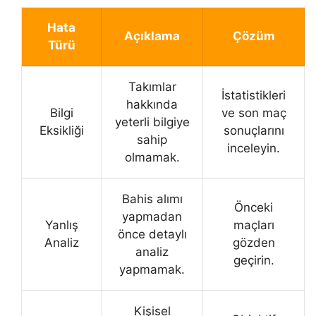
Hata
Açıklama
Çözüm
Türü
Takımlar
İstatistikleri
hakkında
Bilgi
ve son maç
yeterli bilgiye
Eksikliği
sonuçlarını
sahip
inceleyin.
olmamak.
Bahis alımı
Önceki
yapmadan
Yanlış
maçları
önce detaylı
Analiz
gözden
analiz
geçirin.
yapmamak.
Kişisel