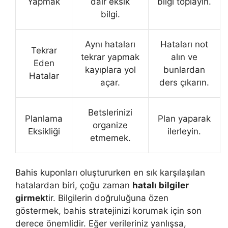
Yapmak
dair eksik
bilgi toplayın.
bilgi.
Aynı hataları
Hataları not
Tekrar
tekrar yapmak
alın ve
Eden
kayıplara yol
bunlardan
Hatalar
açar.
ders çıkarın.
Betslerinizi
Planlama
Plan yaparak
organize
Eksikliği
ilerleyin.
etmemek.
Bahis kuponları oluştururken en sık karşılaşılan
hatalardan biri, çoğu zaman
hatalı bilgiler
girmek
tir. Bilgilerin doğruluğuna özen
göstermek, bahis stratejinizi korumak için son
derece önemlidir. Eğer verileriniz yanlışsa,