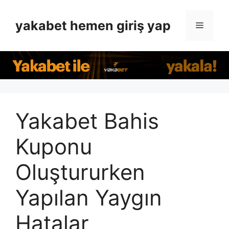
İçeriğe
atla
yakabet hemen giriş yap
Menü
Yakabet Bahis
Kuponu
Oluştururken
Yapılan Yaygın
Hatalar