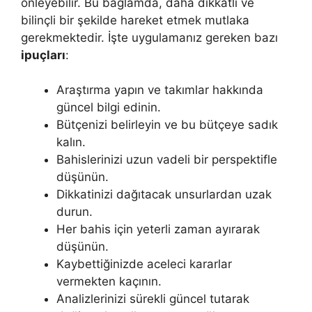
önleyebilir. Bu bağlamda, daha dikkatli ve
bilinçli bir şekilde hareket etmek mutlaka
gerekmektedir. İşte uygulamanız gereken bazı
ipuçları
:
Araştırma yapın ve takımlar hakkında
güncel bilgi edinin.
Bütçenizi belirleyin ve bu bütçeye sadık
kalın.
Bahislerinizi uzun vadeli bir perspektifle
düşünün.
Dikkatinizi dağıtacak unsurlardan uzak
durun.
Her bahis için yeterli zaman ayırarak
düşünün.
Kaybettiğinizde aceleci kararlar
vermekten kaçının.
Analizlerinizi sürekli güncel tutarak