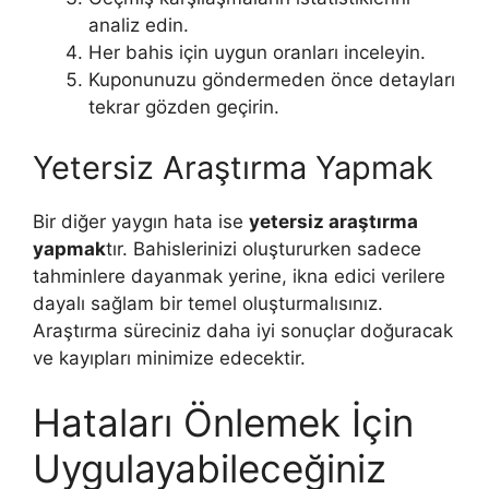
analiz edin.
Her bahis için uygun oranları inceleyin.
Kuponunuzu göndermeden önce detayları
tekrar gözden geçirin.
Yetersiz Araştırma Yapmak
Bir diğer yaygın hata ise
yetersiz araştırma
yapmak
tır. Bahislerinizi oluştururken sadece
tahminlere dayanmak yerine, ikna edici verilere
dayalı sağlam bir temel oluşturmalısınız.
Araştırma süreciniz daha iyi sonuçlar doğuracak
ve kayıpları minimize edecektir.
Hataları Önlemek İçin
Uygulayabileceğiniz