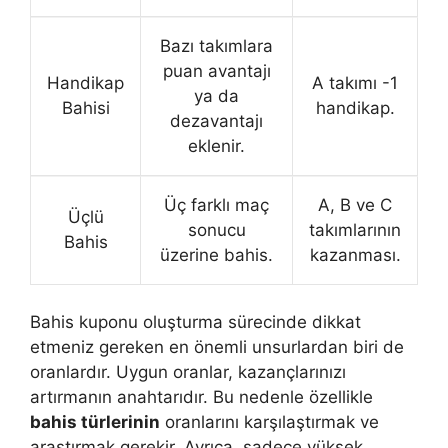
Bazı takımlara
puan avantajı
Handikap
A takımı -1
ya da
Bahisi
handikap.
dezavantajı
eklenir.
Üç farklı maç
A, B ve C
Üçlü
sonucu
takımlarının
Bahis
üzerine bahis.
kazanması.
Bahis kuponu oluşturma sürecinde dikkat
etmeniz gereken en önemli unsurlardan biri de
oranlardır. Uygun oranlar, kazançlarınızı
artırmanın anahtarıdır. Bu nedenle özellikle
bahis türlerinin
oranlarını karşılaştırmak ve
araştırmak gerekir. Ayrıca, sadece yüksek