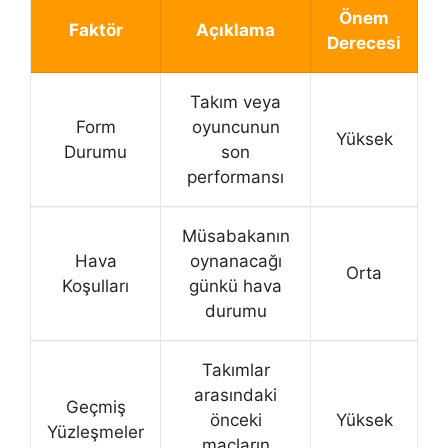
Önem
Faktör
Açıklama
Derecesi
Takım veya
Form
oyuncunun
Yüksek
Durumu
son
performansı
Müsabakanın
Hava
oynanacağı
Orta
Koşulları
günkü hava
durumu
Takımlar
arasındaki
Geçmiş
önceki
Yüksek
Yüzleşmeler
maçların