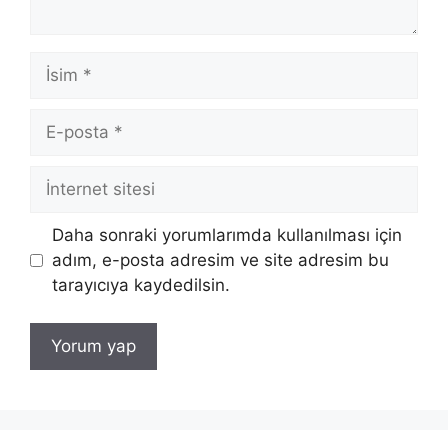
İsim
E-
posta
İnternet
sitesi
Daha sonraki yorumlarımda kullanılması için
adım, e-posta adresim ve site adresim bu
tarayıcıya kaydedilsin.