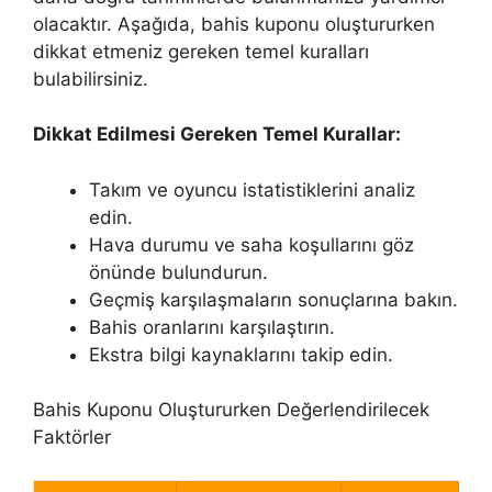
olacaktır. Aşağıda, bahis kuponu oluştururken
dikkat etmeniz gereken temel kuralları
bulabilirsiniz.
Dikkat Edilmesi Gereken Temel Kurallar:
Takım ve oyuncu istatistiklerini analiz
edin.
Hava durumu ve saha koşullarını göz
önünde bulundurun.
Geçmiş karşılaşmaların sonuçlarına bakın.
Bahis oranlarını karşılaştırın.
Ekstra bilgi kaynaklarını takip edin.
Bahis Kuponu Oluştururken Değerlendirilecek
Faktörler