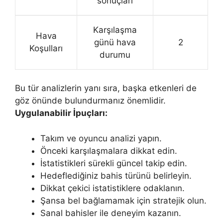
sonuçları
Karşılaşma
Hava
günü hava
2
Koşulları
durumu
Bu tür analizlerin yanı sıra, başka etkenleri de
göz önünde bulundurmanız önemlidir.
Uygulanabilir İpuçları:
Takım ve oyuncu analizi yapın.
Önceki karşılaşmalara dikkat edin.
İstatistikleri sürekli güncel takip edin.
Hedeflediğiniz bahis türünü belirleyin.
Dikkat çekici istatistiklere odaklanın.
Şansa bel bağlamamak için stratejik olun.
Sanal bahisler ile deneyim kazanın.