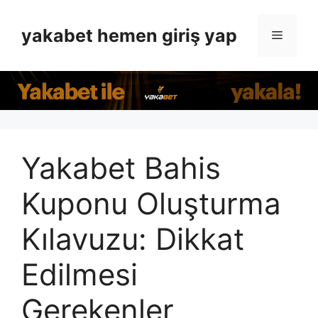
İçeriğe
atla
yakabet hemen giriş yap
Menü
Yakabet Bahis
Kuponu Oluşturma
Kılavuzu: Dikkat
Edilmesi
Gerekenler