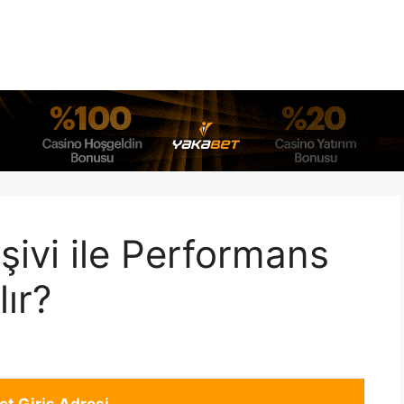
şivi ile Performans
lır?