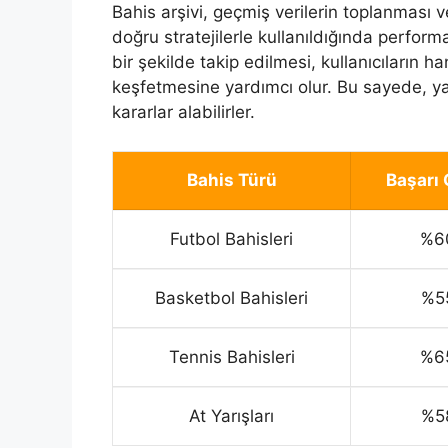
Bahis arşivi, geçmiş verilerin toplanması 
doğru stratejilerle kullanıldığında performa
bir şekilde takip edilmesi, kullanıcıların h
keşfetmesine yardımcı olur. Bu sayede, yap
kararlar alabilirler.
Bahis Türü
Başarı 
Futbol Bahisleri
%6
Basketbol Bahisleri
%5
Tennis Bahisleri
%6
At Yarışları
%5