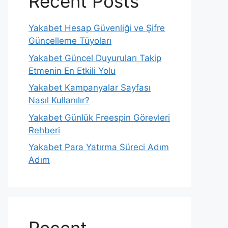
Recent Posts
Yakabet Hesap Güvenliği ve Şifre
Güncelleme Tüyoları
Yakabet Güncel Duyuruları Takip
Etmenin En Etkili Yolu
Yakabet Kampanyalar Sayfası
Nasıl Kullanılır?
Yakabet Günlük Freespin Görevleri
Rehberi
Yakabet Para Yatırma Süreci Adım
Adım