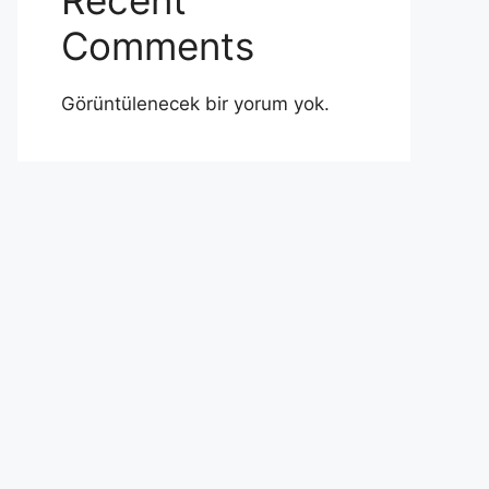
Recent
Comments
Görüntülenecek bir yorum yok.