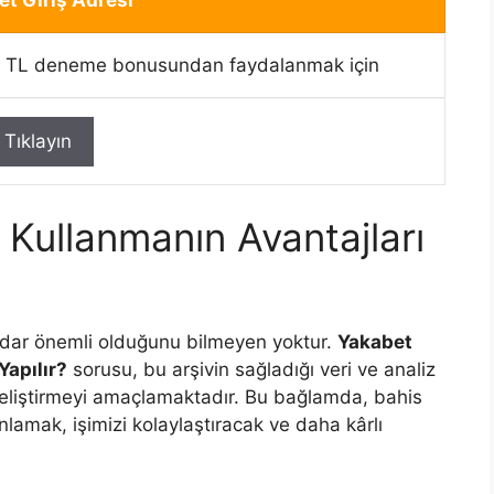
t Giriş Adresi
00 TL deneme bonusundan faydalanmak için
Tıklayın
 Kullanmanın Avantajları
kadar önemli olduğunu bilmeyen yoktur.
Yakabet
Yapılır?
sorusu, bu arşivin sağladığı veri ve analiz
si geliştirmeyi amaçlamaktadır. Bu bağlamda, bahis
anlamak, işimizi kolaylaştıracak ve daha kârlı