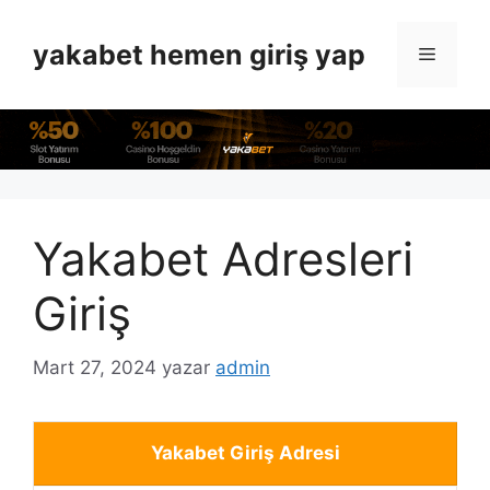
İçeriğe
atla
yakabet hemen giriş yap
Menü
Yakabet Adresleri
Giriş
Mart 27, 2024
yazar
admin
Yakabet Giriş Adresi