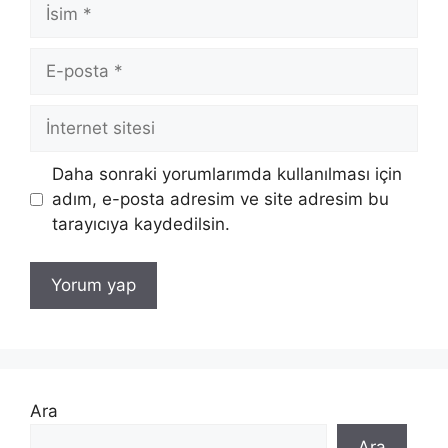
İsim
E-
posta
İnternet
sitesi
Daha sonraki yorumlarımda kullanılması için
adım, e-posta adresim ve site adresim bu
tarayıcıya kaydedilsin.
Ara
Ara