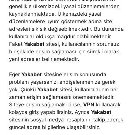
genellikle ülkemizdeki yasal düzenlemelerden
kaynaklanmaktadır. Ülkemizdeki yasal
düzenlemelere uyum göstermek adına site
adresleri sık sık değişebilmektedir. Bu durumda
kullanıcılar oldukça mağdur olabilmektedir.
Fakat
Yakabet
sitesi, kullanıcılarının sorunsuz
bir şekilde erişim sağlaması için sürekli olarak
yeni adresler belirlemektedir.
Eğer
Yakabet
sitesine erişim konusunda
problem yaşarsanız, endişelenmenize gerek
yok. Çünkü
Yakabet
sitesi, kullanıcılarının her
zaman erişim sağlamasını önemsemektedir.
Siteye erişim sağlamak içinse,
VPN
kullanarak
kolayca giriş yapabilirsiniz. Ayrıca
Yakabet
sitesinin sosyal medya hesaplarını takip ederek
güncel adres bilgilerine ulaşabilirsiniz.