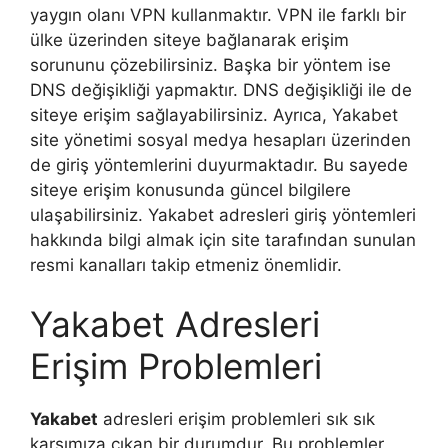
yaygın olanı VPN kullanmaktır. VPN ile farklı bir
ülke üzerinden siteye bağlanarak erişim
sorununu çözebilirsiniz. Başka bir yöntem ise
DNS değişikliği yapmaktır. DNS değişikliği ile de
siteye erişim sağlayabilirsiniz. Ayrıca, Yakabet
site yönetimi sosyal medya hesapları üzerinden
de giriş yöntemlerini duyurmaktadır. Bu sayede
siteye erişim konusunda güncel bilgilere
ulaşabilirsiniz. Yakabet adresleri giriş yöntemleri
hakkında bilgi almak için site tarafından sunulan
resmi kanalları takip etmeniz önemlidir.
Yakabet Adresleri
Erişim Problemleri
Yakabet
adresleri erişim problemleri sık sık
karşımıza çıkan bir durumdur. Bu problemler