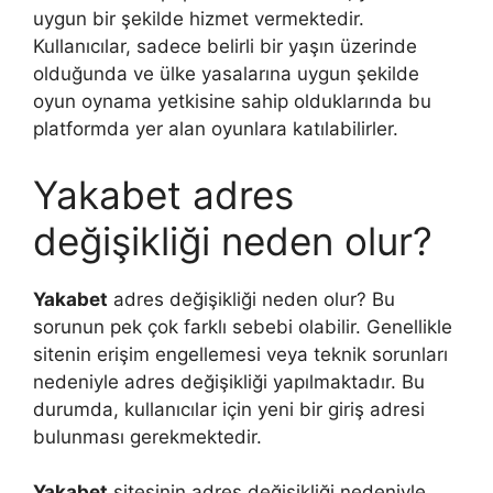
uygun bir şekilde hizmet vermektedir.
Kullanıcılar, sadece belirli bir yaşın üzerinde
olduğunda ve ülke yasalarına uygun şekilde
oyun oynama yetkisine sahip olduklarında bu
platformda yer alan oyunlara katılabilirler.
Yakabet adres
değişikliği neden olur?
Yakabet
adres değişikliği neden olur? Bu
sorunun pek çok farklı sebebi olabilir. Genellikle
sitenin erişim engellemesi veya teknik sorunları
nedeniyle adres değişikliği yapılmaktadır. Bu
durumda, kullanıcılar için yeni bir giriş adresi
bulunması gerekmektedir.
Yakabet
sitesinin adres değişikliği nedeniyle