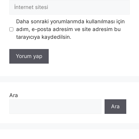
İnternet
sitesi
Daha sonraki yorumlarımda kullanılması için
adım, e-posta adresim ve site adresim bu
tarayıcıya kaydedilsin.
Ara
Ara