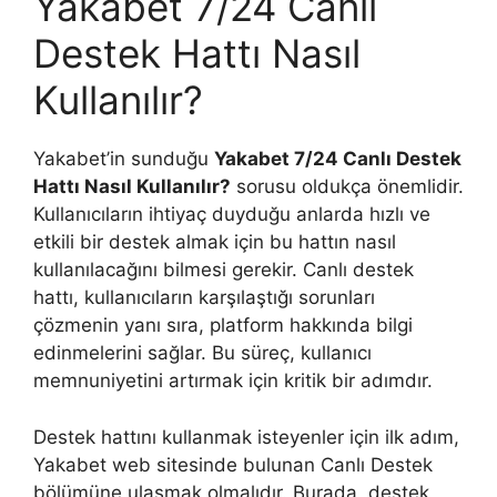
Yakabet 7/24 Canlı
Destek Hattı Nasıl
Kullanılır?
Yakabet’in sunduğu
Yakabet 7/24 Canlı Destek
Hattı Nasıl Kullanılır?
sorusu oldukça önemlidir.
Kullanıcıların ihtiyaç duyduğu anlarda hızlı ve
etkili bir destek almak için bu hattın nasıl
kullanılacağını bilmesi gerekir. Canlı destek
hattı, kullanıcıların karşılaştığı sorunları
çözmenin yanı sıra, platform hakkında bilgi
edinmelerini sağlar. Bu süreç, kullanıcı
memnuniyetini artırmak için kritik bir adımdır.
Destek hattını kullanmak isteyenler için ilk adım,
Yakabet web sitesinde bulunan Canlı Destek
bölümüne ulaşmak olmalıdır. Burada, destek