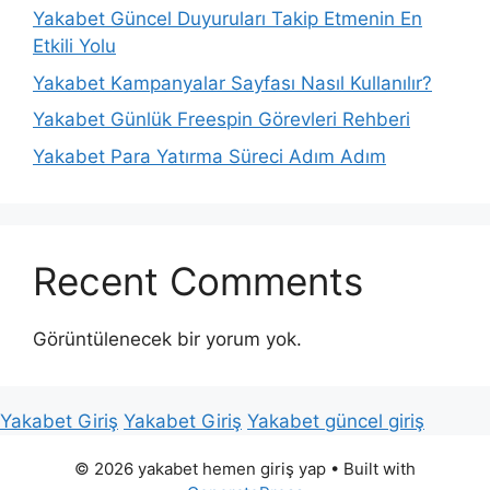
Yakabet Güncel Duyuruları Takip Etmenin En
Etkili Yolu
Yakabet Kampanyalar Sayfası Nasıl Kullanılır?
Yakabet Günlük Freespin Görevleri Rehberi
Yakabet Para Yatırma Süreci Adım Adım
Recent Comments
Görüntülenecek bir yorum yok.
Yakabet Giriş
Yakabet Giriş
Yakabet güncel giriş
© 2026 yakabet hemen giriş yap
• Built with