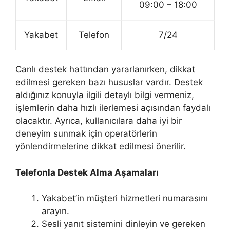
09:00 – 18:00
Yakabet
Telefon
7/24
Canlı destek hattından yararlanırken, dikkat
edilmesi gereken bazı hususlar vardır. Destek
aldığınız konuyla ilgili detaylı bilgi vermeniz,
işlemlerin daha hızlı ilerlemesi açısından faydalı
olacaktır. Ayrıca, kullanıcılara daha iyi bir
deneyim sunmak için operatörlerin
yönlendirmelerine dikkat edilmesi önerilir.
Telefonla Destek Alma Aşamaları
Yakabet’in müşteri hizmetleri numarasını
arayın.
Sesli yanıt sistemini dinleyin ve gereken