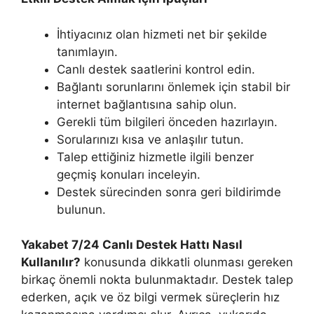
İhtiyacınız olan hizmeti net bir şekilde
tanımlayın.
Canlı destek saatlerini kontrol edin.
Bağlantı sorunlarını önlemek için stabil bir
internet bağlantısına sahip olun.
Gerekli tüm bilgileri önceden hazırlayın.
Sorularınızı kısa ve anlaşılır tutun.
Talep ettiğiniz hizmetle ilgili benzer
geçmiş konuları inceleyin.
Destek sürecinden sonra geri bildirimde
bulunun.
Yakabet 7/24 Canlı Destek Hattı Nasıl
Kullanılır?
konusunda dikkatli olunması gereken
birkaç önemli nokta bulunmaktadır. Destek talep
ederken, açık ve öz bilgi vermek süreçlerin hız