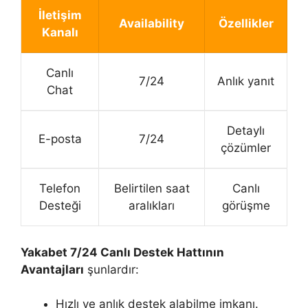
İletişim
Availability
Özellikler
Kanalı
Canlı
7/24
Anlık yanıt
Chat
Detaylı
E-posta
7/24
çözümler
Telefon
Belirtilen saat
Canlı
Desteği
aralıkları
görüşme
Yakabet 7/24 Canlı Destek Hattının
Avantajları
şunlardır:
Hızlı ve anlık destek alabilme imkanı.