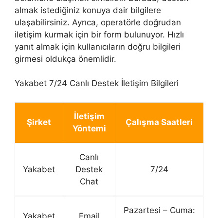
almak istediğiniz konuya dair bilgilere
ulaşabilirsiniz. Ayrıca, operatörle doğrudan
iletişim kurmak için bir form bulunuyor. Hızlı
yanıt almak için kullanıcıların doğru bilgileri
girmesi oldukça önemlidir.
Yakabet 7/24 Canlı Destek İletişim Bilgileri
İletişim
Şirket
Çalışma Saatleri
Yöntemi
Canlı
Yakabet
Destek
7/24
Chat
Pazartesi – Cuma:
Yakabet
Email