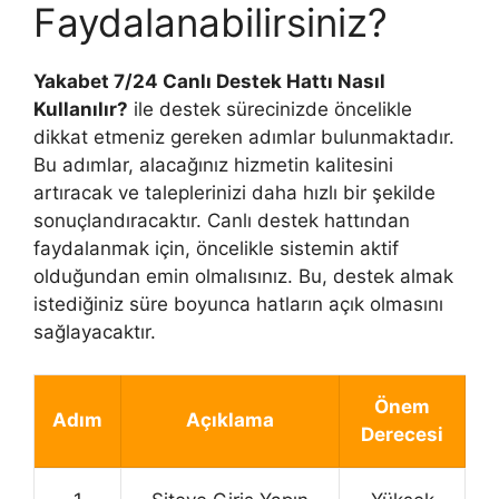
Faydalanabilirsiniz?
Yakabet 7/24 Canlı Destek Hattı Nasıl
Kullanılır?
ile destek sürecinizde öncelikle
dikkat etmeniz gereken adımlar bulunmaktadır.
Bu adımlar, alacağınız hizmetin kalitesini
artıracak ve taleplerinizi daha hızlı bir şekilde
sonuçlandıracaktır. Canlı destek hattından
faydalanmak için, öncelikle sistemin aktif
olduğundan emin olmalısınız. Bu, destek almak
istediğiniz süre boyunca hatların açık olmasını
sağlayacaktır.
Önem
Adım
Açıklama
Derecesi