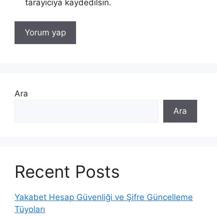
tarayıcıya kaydedilsin.
Ara
Ara
Recent Posts
Yakabet Hesap Güvenliği ve Şifre Güncelleme
Tüyoları