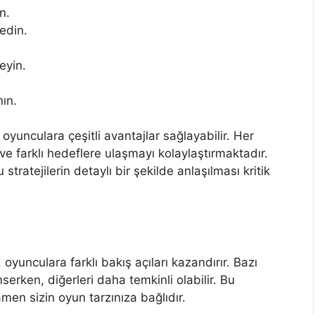
n.
 edin.
eyin.
ın.
yunculara çeşitli avantajlar sağlayabilir. Her
ve farklı hedeflere ulaşmayı kolaylaştırmaktadır.
stratejilerin detaylı bir şekilde anlaşılması kritik
yunculara farklı bakış açıları kazandırır. Bazı
erken, diğerleri daha temkinli olabilir. Bu
men sizin oyun tarzınıza bağlıdır.