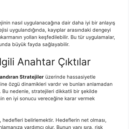
ejinin nasıl uygulanacağına dair daha iyi bir anlayış
atejisi uygulandığında, kayıplar arasındaki dengeyi
armanın yolları keşfedilebilir. Bu tür uygulamalar,
sunda büyük fayda sağlayabilir.
İlgili Anahtar Çıktılar
ndıran Stratejiler
üzerinde hassasiyetle
dine özgü dinamikleri vardır ve bunları anlamadan
Bu nedenle, stratejileri dikkatli bir şekilde
çin en iyi sonucu vereceğine karar vermek
i, hedefleri belirlemektir. Hedeflerin net olması,
lamanıza yardımcı olur. Bunun yanı sıra, risk