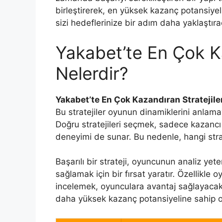
birleştirerek, en yüksek kazanç potansiyeli
sizi hedeflerinize bir adım daha yaklaştıra
Yakabet’te En Çok Ka
Nelerdir?
Yakabet’te En Çok Kazandıran Stratejile
Bu stratejiler oyunun dinamiklerini anlamayı
Doğru stratejileri seçmek, sadece kazancı
deneyimi de sunar. Bu nedenle, hangi strat
Başarılı bir strateji, oyuncunun analiz ye
sağlamak için bir fırsat yaratır. Özellikle o
incelemek, oyunculara avantaj sağlayacaktı
daha yüksek kazanç potansiyeline sahip o