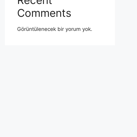
Recent
Comments
Görüntülenecek bir yorum yok.