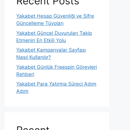
Recent Posts
Yakabet Hesap Güvenliği ve Şifre
Güncelleme Tüyoları
Yakabet Güncel Duyuruları Takip
Etmenin En Etkili Yolu
Yakabet Kampanyalar Sayfası
Nasıl Kullanılır?
Yakabet Günlük Freespin Görevleri
Rehberi
Yakabet Para Yatırma Süreci Adım
Adım