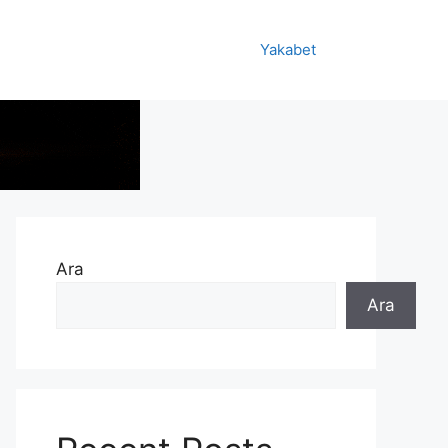
Yakabet
Ara
Ara