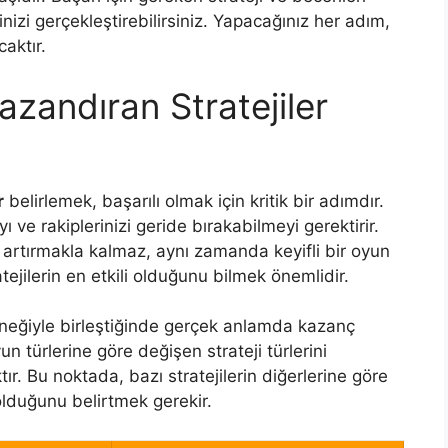
nizi gerçekleştirebilirsiniz. Yapacağınız her adım,
caktır.
zandıran Stratejiler
r
belirlemek, başarılı olmak için kritik bir adımdır.
 ve rakiplerinizi geride bırakabilmeyi gerektirir.
 artırmakla kalmaz, aynı zamanda keyifli bir oyun
ejilerin en etkili olduğunu bilmek önemlidir.
teneğiyle birleştiğinde gerçek anlamda kazanç
yun türlerine göre değişen strateji türlerini
r. Bu noktada, bazı stratejilerin diğerlerine göre
lduğunu belirtmek gerekir.