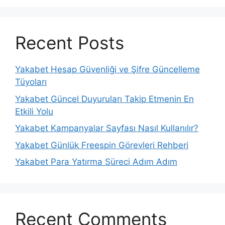
Recent Posts
Yakabet Hesap Güvenliği ve Şifre Güncelleme
Tüyoları
Yakabet Güncel Duyuruları Takip Etmenin En
Etkili Yolu
Yakabet Kampanyalar Sayfası Nasıl Kullanılır?
Yakabet Günlük Freespin Görevleri Rehberi
Yakabet Para Yatırma Süreci Adım Adım
Recent Comments